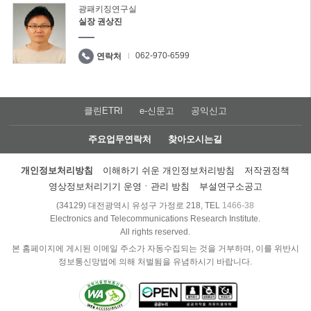
광패키징연구실
실장 권상진
062-970-6599
연락처
클린ETRI
e-신문고
공익신고
주요업무연락처
찾아오시는길
개인정보처리방침
이해하기 쉬운 개인정보처리방침
저작권정책
영상정보처리기기 운영ㆍ관리 방침
부설연구소공고
(34129) 대전광역시 유성구 가정로 218, TEL
1466-38
Electronics and Telecommunications Research Institute.
All rights reserved.
본 홈페이지에 게시된 이메일 주소가 자동수집되는 것을 거부하며, 이를 위반시
정보통신망법에 의해 처벌됨을 유념하시기 바랍니다.