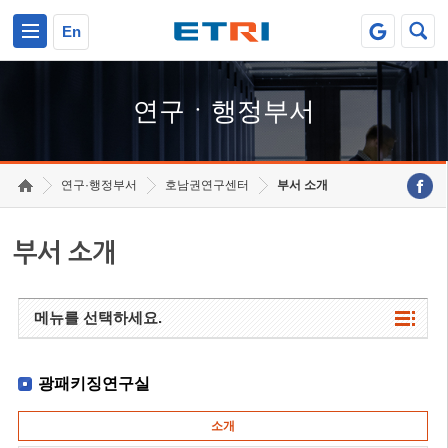
본문 바로가기
주요메뉴 바로가기
하단메뉴 바로가기
En
연구ㆍ행정부서
연구·행정부서
호남권연구센터
부서 소개
부서 소개
메뉴를 선택하세요.
광패키징연구실
소개