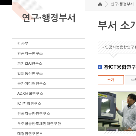
연구·행정부서
연구·행정부서
부서 소
감사부
인공지능융합연구
인공지능연구소
피지컬AI연구소
광ICT융합연
입체통신연구소
소개
수
공간미디어연구소
ADX융합연구소
ICT전략연구소
인공지능안전연구소
우주항공반도체전략연구단
대경권연구본부