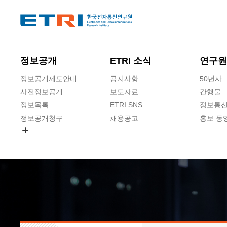
본문 바로가기
주요메뉴 바로가기
하단메뉴 바로가기
정보공개
ETRI 소식
연구원
정보공개제도안내
공지사항
50년사
사전정보공개
보도자료
간행물
정보목록
ETRI SNS
정보통신
정보공개청구
채용공고
홍보 동
경영공시
공공데이터개방
사업실명제