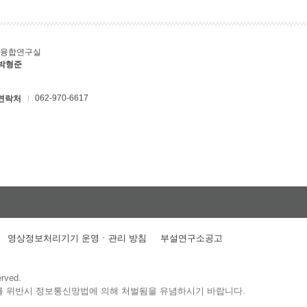
T융합연구실
 박형준
062-970-6617
연락처
영상정보처리기기 운영ㆍ관리 방침
부설연구소공고
erved.
를 위반시 정보통신망법에 의해 처벌됨을 유념하시기 바랍니다.