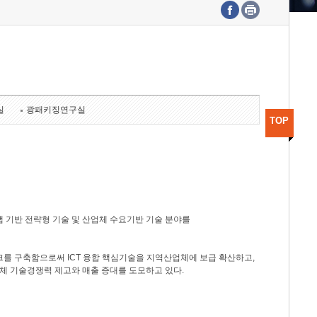
수도권연구본부
기획본부
사업화본부
행정본부
대외협력부
실
광패키징연구실
TOP
 기반 전략형 기술 및 산업체 수요기반 기술 분야를
를 구축함으로써 ICT 융합 핵심기술을 지역산업체에 보급 확산하고,
체 기술경쟁력 제고와 매출 증대를 도모하고 있다.