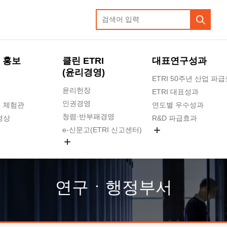
 홍보
클린 ETRI
대표연구성과
(윤리경영)
ETRI 50주년 산업 파
윤리헌장
ETRI 대표성과
인권경영
 체험관
연도별 우수성과
청렴·반부패경영
영상
R&D 파급효과
e-신문고(ETRI 신고센터)
지식공유플랫폼
공익신고
청렴포털 신고
고객의소리
연구ㆍ행정부서
수의계약 현황
부패징계 현황
감사결과공개