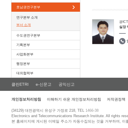
호남권연구본부
연구본부 소개
광IC
부서 소개
실장
수도권연구본부
기획본부
사업화본부
행정본부
대외협력부
클린ETRI
e-신문고
공익신고
개인정보처리방침
이해하기 쉬운 개인정보처리방침
저작권정책
(34129) 대전광역시 유성구 가정로 218, TEL
1466-38
Electronics and Telecommunications Research Institute.
All rights res
본 홈페이지에 게시된 이메일 주소가 자동수집되는 것을 거부하며, 이