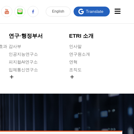
Translate
En
glish
연구·행정부서
ETRI 소개
급효과
감사부
인사말
인공지능연구소
연구원소개
피지컬AI연구소
연혁
입체통신연구소
조직도
공간미디어연구소
기타 공개정보
ADX융합연구소
원규 제·개정 예고
ICT전략연구소
연구원 고객헌장
인공지능안전연구소
ETRI CI
우주항공반도체전략연구단
주요업무연락처
대경권연구본부
찾아오시는길
호남권연구본부