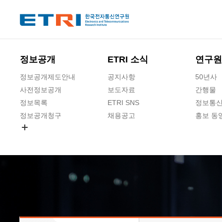
본문 바로가기
주요메뉴 바로가기
하단메뉴 바로가기
정보공개
ETRI 소식
연구원
정보공개제도안내
공지사항
50년사
사전정보공개
보도자료
간행물
정보목록
ETRI SNS
정보통신
정보공개청구
채용공고
홍보 동
경영공시
공공데이터개방
사업실명제