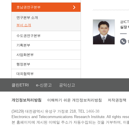
호남권연구본부
연구본부 소개
광IC
부서 소개
실장
수도권연구본부
기획본부
사업화본부
행정본부
대외협력부
클린ETRI
e-신문고
공익신고
개인정보처리방침
이해하기 쉬운 개인정보처리방침
저작권정책
(34129) 대전광역시 유성구 가정로 218, TEL
1466-38
Electronics and Telecommunications Research Institute.
All rights res
본 홈페이지에 게시된 이메일 주소가 자동수집되는 것을 거부하며, 이