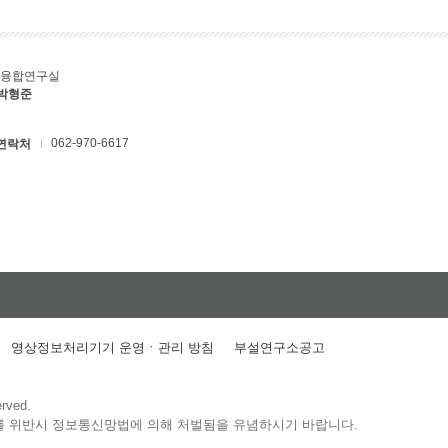
T융합연구실
 박형준
062-970-6617
연락처
영상정보처리기기 운영ㆍ관리 방침
부설연구소공고
erved.
를 위반시 정보통신망법에 의해 처벌됨을 유념하시기 바랍니다.