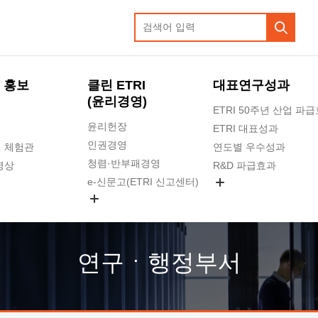
 홍보
클린 ETRI
대표연구성과
(윤리경영)
ETRI 50주년 산업 파
윤리헌장
ETRI 대표성과
인권경영
 체험관
연도별 우수성과
청렴·반부패경영
영상
R&D 파급효과
e-신문고(ETRI 신고센터)
지식공유플랫폼
공익신고
청렴포털 신고
고객의소리
연구ㆍ행정부서
수의계약 현황
부패징계 현황
감사결과공개