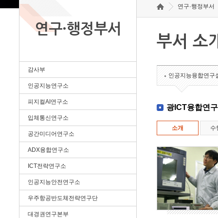
연구·행정부서
연구·행정부서
부서 소
감사부
인공지능융합연구
인공지능연구소
피지컬AI연구소
광ICT융합연
입체통신연구소
소개
수
공간미디어연구소
ADX융합연구소
ICT전략연구소
인공지능안전연구소
우주항공반도체전략연구단
대경권연구본부