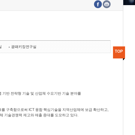
수도권연구본부
기획본부
사업화본부
행정본부
대외협력부
실
광패키징연구실
TOP
 기반 전략형 기술 및 산업체 수요기반 기술 분야를
를 구축함으로써 ICT 융합 핵심기술을 지역산업체에 보급 확산하고,
체 기술경쟁력 제고와 매출 증대를 도모하고 있다.