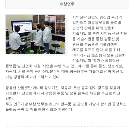
수행업무
지역전략 산업인 광산업 육성의
일환으로 광응용부품의 글로벌
경쟁력 강화를 위해 상용화
기술개발 및 관련 시제품 생산 지원
등 기술지원을 통한 광통신 및
광융합 부품관련 기술경쟁력
제고를 목표로 한다. 이를 위해
‘100기가급 초소형 광모듈 상용화
기술개발’과 ‘광기반 공정혁신
플랫폼 및 산업화 지원’ 사업을 수행 하고 있으며 이를 통해 통신, 정보가전,
자동차, 의료 분야 등의 산업분야에 대해 광응용부품 기술개발 성과 확산 및
기술 경쟁력 제고에 노력하고 있다.
광통신 산업뿐만 아니라 정보가전, 자동차, 조선 등과 같이 광모듈 적용이
가능한 타 산업분야 까지 광응용 부품 및 모듈 솔루션 제공을 목표로 하고
있다.
주요 연구개발 수행 업무는 초고속 광부품 및 광모듈 개발과 광기반 공정혁신
플랫폼 구축 및 이를 통한 산업화 지원이다.