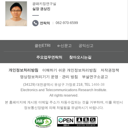
광패키징연구실
실장 권상진
062-970-6599
연락처
클린ETRI
e-신문고
공익신고
주요업무연락처
찾아오시는길
개인정보처리방침
이해하기 쉬운 개인정보처리방침
저작권정책
영상정보처리기기 운영ㆍ관리 방침
부설연구소공고
(34129) 대전광역시 유성구 가정로 218, TEL
1466-38
Electronics and Telecommunications Research Institute.
All rights reserved.
본 홈페이지에 게시된 이메일 주소가 자동수집되는 것을 거부하며, 이를 위반시
정보통신망법에 의해 처벌됨을 유념하시기 바랍니다.