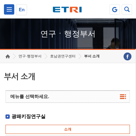
본문 바로가기
주요메뉴 바로가기
하단메뉴 바로가기
En
연구ㆍ행정부서
연구·행정부서
호남권연구센터
부서 소개
부서 소개
메뉴를 선택하세요.
광패키징연구실
소개