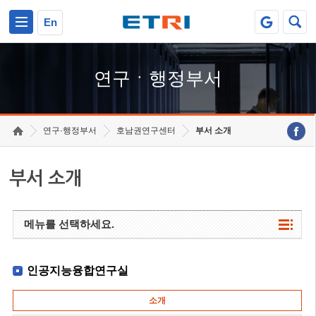
본문 바로가기
주요메뉴 바로가기
하단메뉴 바로가기
En
연구ㆍ행정부서
연구·행정부서
호남권연구센터
부서 소개
부서 소개
메뉴를 선택하세요.
인공지능융합연구실
소개