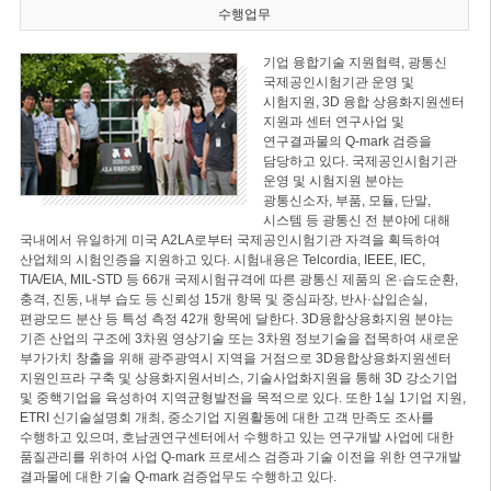
수행업무
기업 융합기술 지원협력, 광통신
국제공인시험기관 운영 및
시험지원, 3D 융합 상용화지원센터
지원과 센터 연구사업 및
연구결과물의 Q-mark 검증을
담당하고 있다. 국제공인시험기관
운영 및 시험지원 분야는
광통신소자, 부품, 모듈, 단말,
시스템 등 광통신 전 분야에 대해
국내에서 유일하게 미국 A2LA로부터 국제공인시험기관 자격을 획득하여
산업체의 시험인증을 지원하고 있다. 시험내용은 Telcordia, IEEE, IEC,
TIA/EIA, MIL-STD 등 66개 국제시험규격에 따른 광통신 제품의 온·습도순환,
충격, 진동, 내부 습도 등 신뢰성 15개 항목 및 중심파장, 반사·삽입손실,
편광모드 분산 등 특성 측정 42개 항목에 달한다. 3D융합상용화지원 분야는
기존 산업의 구조에 3차원 영상기술 또는 3차원 정보기술을 접목하여 새로운
부가가치 창출을 위해 광주광역시 지역을 거점으로 3D융합상용화지원센터
지원인프라 구축 및 상용화지원서비스, 기술사업화지원을 통해 3D 강소기업
및 중핵기업을 육성하여 지역균형발전을 목적으로 있다. 또한 1실 1기업 지원,
ETRI 신기술설명회 개최, 중소기업 지원활동에 대한 고객 만족도 조사를
수행하고 있으며, 호남권연구센터에서 수행하고 있는 연구개발 사업에 대한
품질관리를 위하여 사업 Q-mark 프로세스 검증과 기술 이전을 위한 연구개발
결과물에 대한 기술 Q-mark 검증업무도 수행하고 있다.