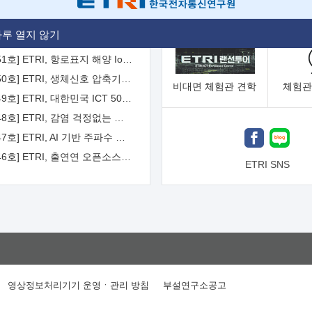
[2026-52호] ETRI, ITU-T 자율주행차 국제표준화 주도한다
루 열지 않기
[2026-51호] ETRI, 항로표지 해양 IoT 무선통신체계 개발 나선다
[2026-50호] ETRI, 생체신호 압축기술 국제표준 채택...의료 AI 시대 연다
비대면
체험관 견학
체험관
[2026-49호] ETRI, 대한민국 ICT 50년 역사를 담은 온라인 50년사 공개
[2026-48호] ETRI, 감염 걱정없는 공중 터치 인터페이스 시대 연다
[2026-47호] ETRI, AI 기반 주파수 예측기술 국제표준 이끌어
[2026-46호] ETRI, 출연연 오픈소스 협의체 '범출연연'으로 확대 운영
ETRI SNS
영상정보처리기기 운영ㆍ관리 방침
부설연구소공고