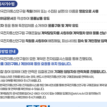
료
기술사업화플랫폼/기술
기술예고
중소기
보유특허
이전가
융합기술연구생산센터
반도