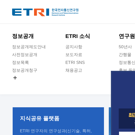
본문 바로가기
주요메뉴 바로가기
정보공개
ETRI 소식
연구원
정보공개제도안내
공지사항
50년사
사전정보공개
보도자료
간행물
정보목록
ETRI SNS
정보통신
정보공개청구
채용공고
홍보 동
경영공시
공공데이터개방
사업실명제
지식공유
플랫폼
ETRI 연구자의 연구성과(신기술, 특허,