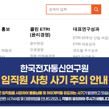
 홍보
클린 ETRI
대표연구성과
(윤리경영)
ETRI 50주년 산업 파
윤리헌장
ETRI 대표성과
인권경영
 체험관
연도별 우수성과
청렴·반부패경영
영상
R&D 파급효과
e-신문고(ETRI 신고센터)
지식공유플랫폼
공익신고
청렴포털 신고
고객의소리
수의계약 현황
부패징계 현황
감사결과공개