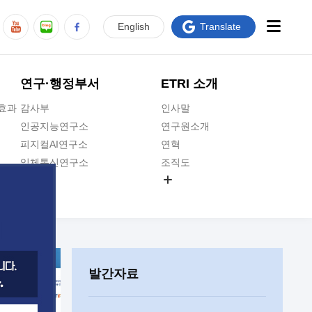
En
glish
Translate
연구·행정부서
ETRI 소개
급효과
감사부
인사말
인공지능연구소
연구원소개
피지컬AI연구소
연혁
입체통신연구소
조직도
공간미디어연구소
기타 공개정보
ADX융합연구소
원규 제·개정 예고
ICT전략연구소
연구원 고객헌장
인공지능안전연구소
ETRI CI
우주항공반도체전략연구단
주요업무연락처
발간자료
대경권연구본부
찾아오시는길
호남권연구본부