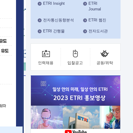
ETRI Insight
ETRI
수도권연구본부
Journal
기획본부
사업화본부
전자통신동향분석
ETRI 웹진
행정본부
ETRI 간행물
전자도서관
대외협력부
인력채용
입찰공고
공동/위탁
이전
업 지원
능 기술
체실험실