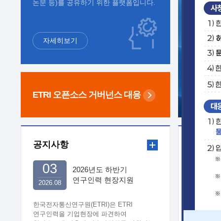
논문 등)를 공유하기 위한 플랫폼입니다.
자세히보기
ETRI 오픈소스
거버넌스 대응
공지사항
보도자
03
2026년도 하반기
연구인력 현장지원
2026.08
희망기업 신청/접수
한국전자통신연구원(ETRI)은 ETRI
연구인력을 기업현장에 파견하여