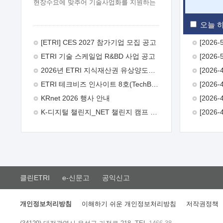
현장수요에 맞추어 기술사업화를 지원하는
『연구인력 현장지원』프로그램을
운영하고 있습니다.이에 연구인력의 지원을
오늘 하
희망하는 중소.중견기업에서는 신청하여
주시기 바랍니다.
2026년 8월
[ETRI] CES 2027 참가기업 모집 공고
한국전자통신연구원장
1. 추진개요

ETRI 기술 스케일업 R&BD 사업 공고
추진목적: ETRI 인력을 기업현장에 파견.
기술지원을 실시함으로써 ETRI 개발기술의
2026년 ETRI 지식재산권 유상양도계약 수요조사 공고
사업화를 지원하여 사업화성과를
ETRI 테크비즈 인사이트 8호(TechBiz Insight Vol.8) 발간
극대화하고, 지원기업을 강견기업으로
육성하고자 함.
 신청자격: ETRI
KRnet 2026 행사 안내
협력기업 및 일반 ICT 중소기업* 협력기업:
K-디지털 챌린지_NET 챌린지 캠프 시즌13 안내
ETRI 창업/연구소기업, 기술이전/출자기업
등 ETRI 개발기술을 사업화하고자 하는
기업
 파견기간: 1년 이상 [최대 3년까지
연속지원 가능]* 연속지원은 지원완료
시점에서 당해 지원실적과 차기 지원계획을
평가하여 결정
 기업부담: 연구인력
연봉기준 30 ~ 40%* (1년차) 연봉의 30%,
클린ETRI
e-신문고
공익신고
(2 ~ 3년차) 연봉의 40%
 추진일정(1)
희망기업 신청/접수(2)희망인력-희망기업
매칭(3)현장조사/ 선정(심의)(4)협약체결
개인정보처리방침
이해하기 쉬운 개인정보처리방침
저작권정책
(5)기업파견8월 3일 ~ 14일
8월 17일 ~
26일
9월초순
9월 중순
10월 이후*