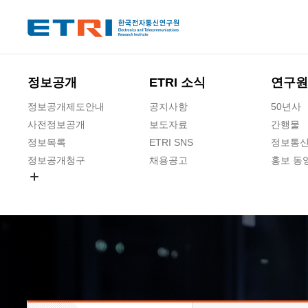
본문 바로가기
주요메뉴 바로가기
하단메뉴 바로가기
정보공개
ETRI 소식
연구원
정보공개제도안내
공지사항
50년사
사전정보공개
보도자료
간행물
정보목록
ETRI SNS
정보통신
정보공개청구
채용공고
홍보 동
경영공시
공공데이터개방
사업실명제