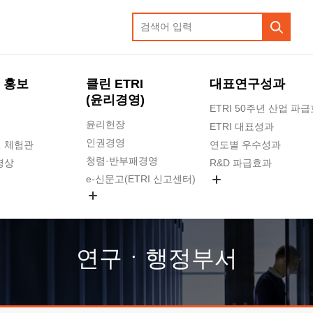
 홍보
클린 ETRI
대표연구성과
(윤리경영)
ETRI 50주년 산업 파
윤리헌장
ETRI 대표성과
인권경영
 체험관
연도별 우수성과
청렴·반부패경영
영상
R&D 파급효과
e-신문고(ETRI 신고센터)
지식공유플랫폼
공익신고
청렴포털 신고
고객의소리
연구ㆍ행정부서
수의계약 현황
부패징계 현황
감사결과공개