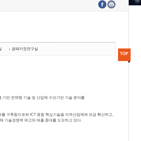
수도권연구본부
기획본부
사업화본부
행정본부
대외협력부
실
광패키징연구실
TOP
 기반 전략형 기술 및 산업체 수요기반 기술 분야를
를 구축함으로써 ICT 융합 핵심기술을 지역산업체에 보급 확산하고,
체 기술경쟁력 제고와 매출 증대를 도모하고 있다.