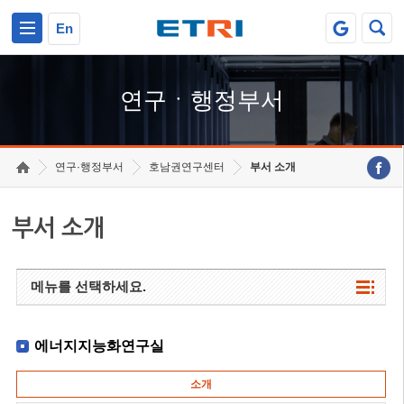
본문 바로가기
주요메뉴 바로가기
하단메뉴 바로가기
En
연구ㆍ행정부서
연구·행정부서
호남권연구센터
부서 소개
부서 소개
메뉴를 선택하세요.
에너지지능화연구실
소개