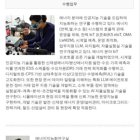
수행업무
에너지 분야에 인공지능 기술을 도입하여
지능화하는 연구를 수행하고 있다. 에너지
(전력,열,수소 등) 시스템의 효율적 관제·
운영을 위해, 전력 IoT 표준화(KS eIoT, OMA
LwM2M), 시계열 예측, 운영 최적화,
업무지원 LLM, 피지컬AI, 자율실험실 기술을
연구개발하고 있다. 에너지 분야 IoT
프로토콜 표준 기술을 개발하였으며, 시계열
인공지능 기술을 활용한 신재생에너지/분산에너지원 발전·수요·가격 예측과
이를 연계한 ESS 스케줄링·수요자원(DR)·거래 전략 최적화를 수행하고,
디지털트윈·CPS 기반 상태추정과 이상/고장진단·수명예측(RUL) 기술을
고도화한다. 또한 현장 문서·데이터·알람을 이해하는 특화 LLM 에이전트로
운전·정비·거래 업무 지원 기술을 개발하고, 소재·부품·장비 영역에는
실험설계–계측–분석–조건탐색을 자동화할 수 있는 AI 자율실험실 기술을
연구한다. 시뮬레이션과 현장 피드백을 통해 신뢰 가능한 운영지능을
구현하며, 개발 기술은 발전·신재생 에너지 운영/설비관리, 마이크로그리드·
전력거래, 철도·산업설비 관리 등 현장에 확장 적용한다.
에너지지능화연구실