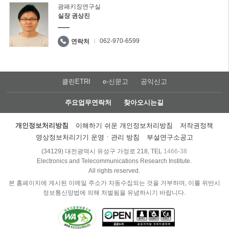
광패키징연구실
실장 권상진
062-970-6599
연락처
클린ETRI
e-신문고
공익신고
주요업무연락처
찾아오시는길
개인정보처리방침
이해하기 쉬운 개인정보처리방침
저작권정책
영상정보처리기기 운영ㆍ관리 방침
부설연구소공고
(34129) 대전광역시 유성구 가정로 218, TEL
1466-38
Electronics and Telecommunications Research Institute.
All rights reserved.
본 홈페이지에 게시된 이메일 주소가 자동수집되는 것을 거부하며, 이를 위반시
정보통신망법에 의해 처벌됨을 유념하시기 바랍니다.