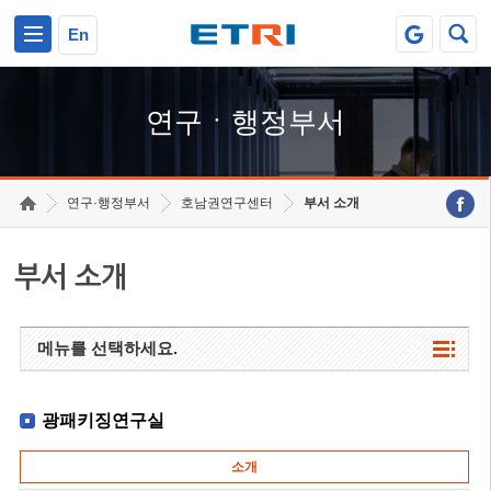
본문 바로가기
주요메뉴 바로가기
하단메뉴 바로가기
En
연구ㆍ행정부서
연구·행정부서
호남권연구센터
부서 소개
부서 소개
메뉴를 선택하세요.
광패키징연구실
소개