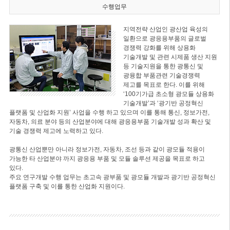
수행업무
지역전략 산업인 광산업 육성의
일환으로 광응용부품의 글로벌
경쟁력 강화를 위해 상용화
기술개발 및 관련 시제품 생산 지원
등 기술지원을 통한 광통신 및
광융합 부품관련 기술경쟁력
제고를 목표로 한다. 이를 위해
‘100기가급 초소형 광모듈 상용화
기술개발’과 ‘광기반 공정혁신
플랫폼 및 산업화 지원’ 사업을 수행 하고 있으며 이를 통해 통신, 정보가전,
자동차, 의료 분야 등의 산업분야에 대해 광응용부품 기술개발 성과 확산 및
기술 경쟁력 제고에 노력하고 있다.
광통신 산업뿐만 아니라 정보가전, 자동차, 조선 등과 같이 광모듈 적용이
가능한 타 산업분야 까지 광응용 부품 및 모듈 솔루션 제공을 목표로 하고
있다.
주요 연구개발 수행 업무는 초고속 광부품 및 광모듈 개발과 광기반 공정혁신
플랫폼 구축 및 이를 통한 산업화 지원이다.