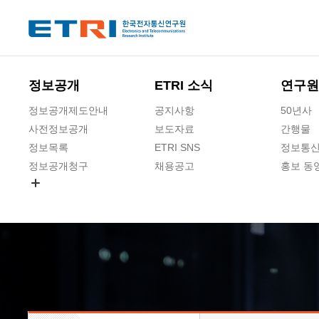
본문 바로가기
주요메뉴 바로가기
하단메뉴 바로가기
정보공개
ETRI 소식
연구원
정보공개제도안내
공지사항
50년사
사전정보공개
보도자료
간행물
정보목록
ETRI SNS
정보통신
정보공개청구
채용공고
홍보 동
경영공시
공공데이터개방
사업실명제