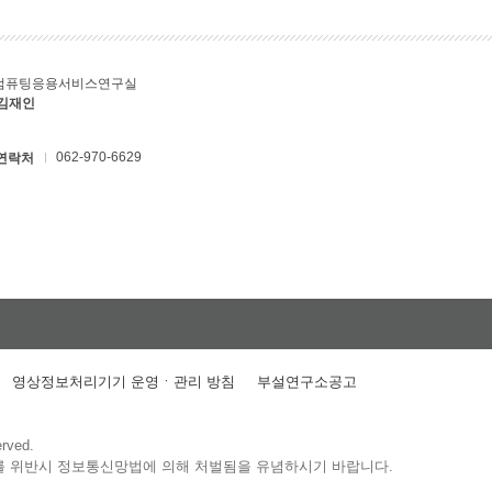
컴퓨팅응용서비스연구실
 김재인
062-970-6629
연락처
영상정보처리기기 운영ㆍ관리 방침
부설연구소공고
erved.
를 위반시 정보통신망법에 의해 처벌됨을 유념하시기 바랍니다.