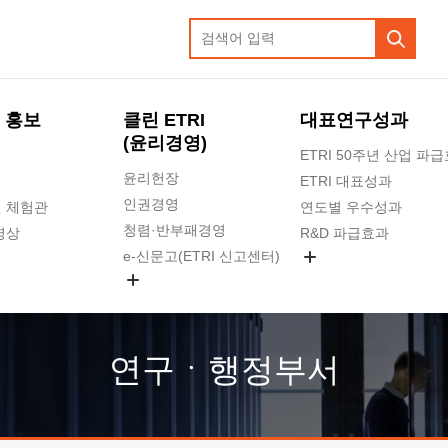
 홍보
클린 ETRI
대표연구성과
(윤리경영)
ETRI 50주년 산업 파
윤리헌장
ETRI 대표성과
인권경영
 체험관
연도별 우수성과
청렴·반부패경영
영상
R&D 파급효과
e-신문고(ETRI 신고센터)
지식공유플랫폼
공익신고
청렴포털 신고
고객의소리
연구ㆍ행정부서
수의계약 현황
부패징계 현황
감사결과공개