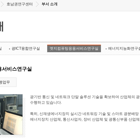
호남권연구센터
부서 소개
개
실
광ICT융합연구실
엣지컴퓨팅응용서비스연구실
에너지지능화연구
용서비스연구실
행업무
광기반 통신 및 네트워크 단말 솔루션 기술을 확보하여 산업체의 
수행하고 있습니다.
특히, 신재생에너지장치 실시간 네트워킹 기술 및 스마트 광분배망 
에너지장치 산업체, 통신사업자, 장비 산업체 및 광통신부품 산업체