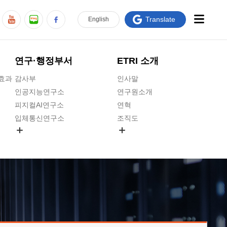
Translate
En
glish
연구·행정부서
ETRI 소개
급효과
감사부
인사말
인공지능연구소
연구원소개
피지컬AI연구소
연혁
입체통신연구소
조직도
공간미디어연구소
기타 공개정보
ADX융합연구소
원규 제·개정 예고
ICT전략연구소
연구원 고객헌장
인공지능안전연구소
ETRI CI
우주항공반도체전략연구단
주요업무연락처
대경권연구본부
찾아오시는길
호남권연구본부