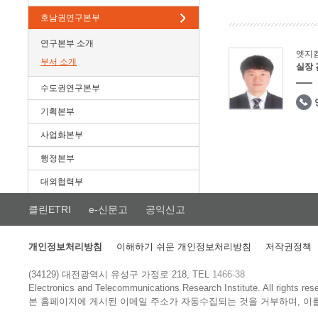
호남권연구본부
연구본부 소개
엣지
부서 소개
실장
수도권연구본부
기획본부
사업화본부
행정본부
대외협력부
클린ETRI
e-신문고
공익신고
개인정보처리방침
이해하기 쉬운 개인정보처리방침
저작권정책
(34129) 대전광역시 유성구 가정로 218, TEL
1466-38
Electronics and Telecommunications Research Institute.
All rights res
본 홈페이지에 게시된 이메일 주소가 자동수집되는 것을 거부하며, 이