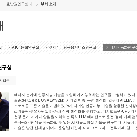
호남권연구센터
부서 소개
개
실
광ICT융합연구실
엣지컴퓨팅응용서비스연구실
에너지지능화연구
연구실
행업무
에너지 분야에 인공지능 기술을 도입하여 지능화하는 연구를 수행하고 있다. 에너
표준화(KS eIoT, OMA LwM2M), 시계열 예측, 운영 최적화, 업무지원 LL
프로토콜 표준 기술을 개발하였으며, 시계열 인공지능 기술을 활용한 신재생에
스케줄링·수요자원(DR)·거래 전략 최적화를 수행하고, 디지털트윈·CPS 기
현장 문서·데이터·알람을 이해하는 특화 LLM 에이전트로 운전·정비·거래 업
분석–조건탐색을 자동화할 수 있는 AI 자율실험실 기술을 연구한다. 시뮬레
기술은 발전·신재생 에너지 운영/설비관리, 마이크로그리드·전력거래, 철도·