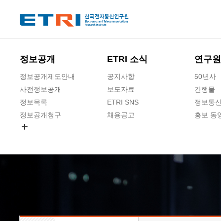
본문 바로가기
주요메뉴 바로가기
하단메뉴 바로가기
정보공개
ETRI 소식
연구원
정보공개제도안내
공지사항
50년사
사전정보공개
보도자료
간행물
정보목록
ETRI SNS
정보통신
정보공개청구
채용공고
홍보 동
경영공시
공공데이터개방
사업실명제