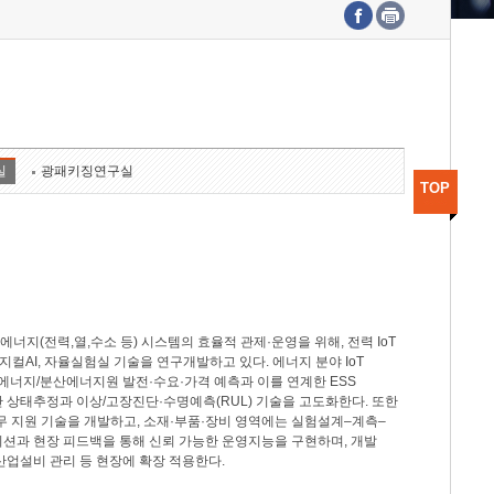
수도권연구본부
기획본부
사업화본부
행정본부
대외협력부
실
광패키징연구실
TOP
지(전력,열,수소 등) 시스템의 효율적 관제·운영을 위해, 전력 IoT
M, 피지컬AI, 자율실험실 기술을 연구개발하고 있다. 에너지 분야 IoT
너지/분산에너지원 발전·수요·가격 예측과 이를 연계한 ESS
반 상태추정과 이상/고장진단·수명예측(RUL) 기술을 고도화한다. 또한
무 지원 기술을 개발하고, 소재·부품·장비 영역에는 실험설계–계측–
이션과 현장 피드백을 통해 신뢰 가능한 운영지능을 구현하며, 개발
산업설비 관리 등 현장에 확장 적용한다.