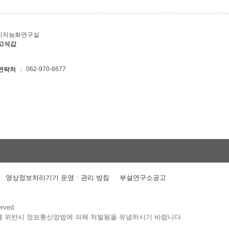
지지능화연구실
 고석갑
062-970-6677
연락처
영상정보처리기기 운영ㆍ관리 방침
부설연구소공고
erved.
를 위반시 정보통신망법에 의해 처벌됨을 유념하시기 바랍니다.