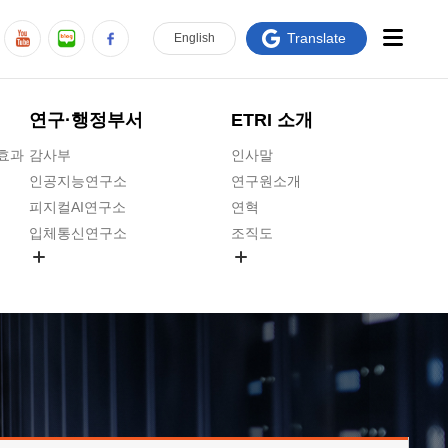
Translate
En
glish
연구·행정부서
ETRI 소개
급효과
감사부
인사말
인공지능연구소
연구원소개
피지컬AI연구소
연혁
입체통신연구소
조직도
공간미디어연구소
기타 공개정보
ADX융합연구소
원규 제·개정 예고
ICT전략연구소
연구원 고객헌장
인공지능안전연구소
ETRI CI
우주항공반도체전략연구단
주요업무연락처
대경권연구본부
찾아오시는길
호남권연구본부