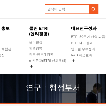
 홍보
클린 ETRI
대표연구성과
(윤리경영)
ETRI 50주년 산업 파
윤리헌장
ETRI 대표성과
인권경영
 체험관
연도별 우수성과
청렴·반부패경영
영상
R&D 파급효과
e-신문고(ETRI 신고센터)
지식공유플랫폼
공익신고
청렴포털 신고
고객의소리
연구ㆍ행정부서
수의계약 현황
부패징계 현황
감사결과공개