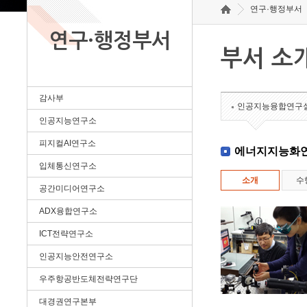
연구·행정부서
연구·행정부서
부서 소
감사부
인공지능융합연구
인공지능연구소
피지컬AI연구소
에너지지능화
입체통신연구소
소개
수
공간미디어연구소
ADX융합연구소
ICT전략연구소
인공지능안전연구소
우주항공반도체전략연구단
대경권연구본부