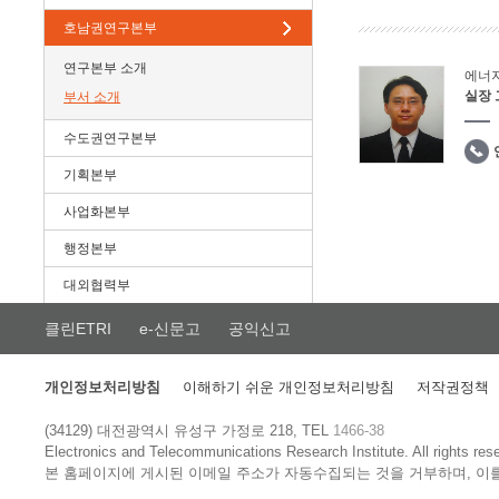
호남권연구본부
연구본부 소개
에너
실장
부서 소개
수도권연구본부
기획본부
사업화본부
행정본부
대외협력부
클린ETRI
e-신문고
공익신고
개인정보처리방침
이해하기 쉬운 개인정보처리방침
저작권정책
(34129) 대전광역시 유성구 가정로 218, TEL
1466-38
Electronics and Telecommunications Research Institute.
All rights res
본 홈페이지에 게시된 이메일 주소가 자동수집되는 것을 거부하며, 이