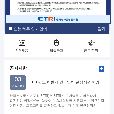
ETRI Insight
ETRI Journal
전자통신동향분석
ETRI 웹진
ETRI 간행물
전자도서관
[닫기]
오늘 하루 열지 않기
인력채용
입찰공고
공동/위탁
공지사항
03
2026년도 하반기 연구인력 현장지원 희망기업 신청/접수
2026.08
한국전자통신연구원(ETRI)은 ETRI 연구인력을 기업현장에
파견하여 현장수요에 맞추어 기술사업화를 지원하는 『연구인력
현장지원』프로그램을 운영하고 있습니다.이에 연구인력의
지원을 희망하는 중소.중견기업에서는 신청하여 주시기