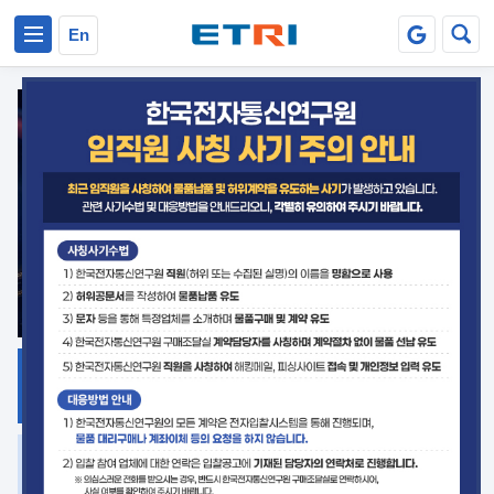
본문 바로가기
주요메뉴 바로가기
En
지식공유
ETRI 오픈소스
플랫폼
거버넌스 대응
발간자료