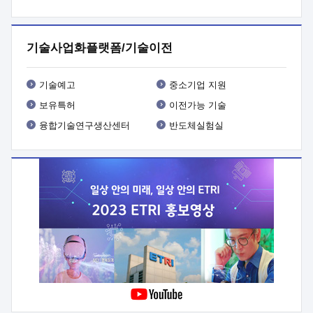
프로그램 개발
 상세이력ㅇ(붙 임1) 대상인력 A 상세이력ㅇ(붙
임2) 대상인력 B 상세이력
3. 신청방법 및 향후일정 등

신청방법: 이메일 (verdi@etri.re.kr)* <별첨양식>을 작성하여
기술사업화플랫폼/기술이전
제출
 문 의 처: ETRI사업화본부 기업성장지원부
기업성장지원전략실ㅇ오경석 책임 연구원 (T. 042-860-5076,
verdi@etri.re.kr)
 제출양식
ㅇ(별첨양식) ETRI연구인력
기술예고
중소기업 지원
현장지원 신청서 (기업)
보유특허
이전가능 기술
융합기술연구생산센터
반도체실험실