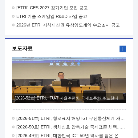
바랍니다.
2026년 8월 한국전자통신연구원장
1. 추진개요

추진목적: ETRI 인력을 기업현장에 파견. 기술지원을
[ETRI] CES 2027 참가기업 모집 공고
실시함으로써 ETRI 개발기술의 사업화를 지원하여
ETRI 기술 스케일업 R&BD 사업 공고
사업화성과를 극대화하고, 지원기업을 강견기업으로 육성하고자
함.
2026년 ETRI 지식재산권 유상양도계약 수요조사 공고
 신청자격: ETRI 협력기업 및 일반 ICT 중소기업*
협력기업: ETRI 창업/연구소기업, 기술이전/출자기업 등 ETRI
개발기술을 사업화하고자 하는 기업
 파견기간: 1년 이상
[최대 3년까지 연속지원 가능]* 연속지원은 지원완료 시점에서
보도자료
당해 지원실적과 차기 지원계획을 평가하여 결정
 기업부담:
연구인력 연봉기준 30 ~ 40%* (1년차) 연봉의 30%, (2 ~ 3년차)
연봉의 40%
 추진일정(1)희망기업 신청/접수(2)희망인력-
희망기업 매칭(3)현장조사/ 선정(심의)(4)협약체결(5)
기업파견8월 3일 ~ 14일
8월 17일 ~ 26일
9월초순
9월 중순
10월 이후* 상기일정은 희망인력-희망기업간 매칭 원활시를
가정한 것으로 상황에 따라 상당기간 일정이 지연될 수 있음. **
(1)희망인력-희망기업간 적합성이 낮다고 판단되거나, (2)
희망인력이 파견의사를 철회할 경우 후속 절차가 진행되지 않을
[2026-52호] ETRI, ITU-T 자율주행차 국제표준화 주도한다
수 있음.2. 현장지원 희망인력 및 상세이력
 희망인력
목록기술분야연구인력번호지원가능 기술반도체/
전자소자A반도체 소자(trasistor/diode) 제작 공정 전자소자 제작
[2026-51호] ETRI, 항로표지 해양 IoT 무선통신체계 개발 나선다
공정(FET / SBD 등 )유기물 반도체 소재 및 소자 설계, 합성 및
제작바이오센서 설계/제작토양/수질/가스 센서 설계/
[2026-50호] ETRI, 생체신호 압축기술 국제표준 채택...의료 AI 시대 연다
제작광소자응용B광 센서 및 응용 시스템시스템 제어 및 데이터
[2026-49호] ETRI, 대한민국 ICT 50년 역사를 담은 온라인 50년사 공개
처리FPGA 제어, VHDL 프로그램 개발Labview, Python, C