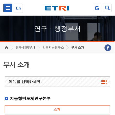
본문 바로가기
주요메뉴 바로가기
하단메뉴 바로가기
En
연구ㆍ행정부서
연구·행정부서
인공지능연구소
부서 소개
부서 소개
메뉴를 선택하세요.
지능형반도체연구본부
소개