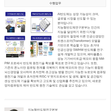
수행업무
AI반도체는 성장 가능성이 크며,
글로벌 시장을 선도할 수 있는
분야입니다.
지능형반도체연구본부는 인간의
지능을 달성하기 위한 디지털
신경망의 절정에 이른 인공신경망인
트랜스포머(Transformer) 모델을
기반으로 학습할 수 있는 초거대
인공신경망 SW/HW 반도체를 연구·
설계·개발하고 있으며, 페타플롭스
성능 기가바이트급 메모리 융합 NM-
PIM 프로세서 반도체 원천기술 확보를 목표로 연구하고 있습니다. 또한,
기존의 폰노이만 컴퓨팅 한계를 극복하기 위해 메모리와 연산 기능이 융합된
뇌신경망을 모사하여 초저전력·초고성능 병렬 연산이 가능한 뉴로모픽 컴퓨팅
원천기술 개발과 초저전력 RISC-V 엣지프로세서 및 생체, 물체 및 공간탐지
센싱 반도체 기술을 확보하고 고도화 및 산업화를 추진하고 있으며, 새로운
양자컴퓨팅의 제어 반도체 원천 기술에도 관심을 갖고 있습니다.
지능형반도체연구본부