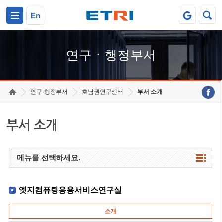
본문 바로가기
주요메뉴 바로가기
하단메뉴 바로가기
En
연구ㆍ행정부서
연구·행정부서
호남권연구센터
부서 소개
부서 소개
메뉴를 선택하세요.
엣지컴퓨팅응용서비스연구실
소개