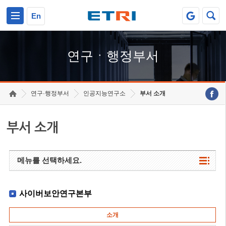
본문 바로가기
주요메뉴 바로가기
하단메뉴 바로가기
En
연구ㆍ행정부서
연구·행정부서
인공지능연구소
부서 소개
부서 소개
메뉴를 선택하세요.
사이버보안연구본부
소개