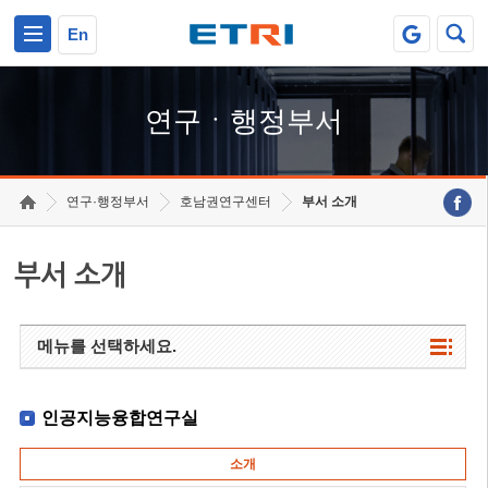
본문 바로가기
주요메뉴 바로가기
하단메뉴 바로가기
En
연구ㆍ행정부서
연구·행정부서
호남권연구센터
부서 소개
부서 소개
메뉴를 선택하세요.
인공지능융합연구실
소개