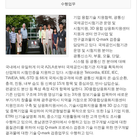
수행업무
기업 융합기술 지원협력, 광통신
국제공인시험기관 운영 및
시험지원, 3D 융합 상용화지원센터
지원과 센터 연구사업 및
연구결과물의 Q-mark 검증을
담당하고 있다. 국제공인시험기관
운영 및 시험지원 분야는
광통신소자, 부품, 모듈, 단말,
시스템 등 광통신 전 분야에 대해
국내에서 유일하게 미국 A2LA로부터 국제공인시험기관 자격을 획득하여
산업체의 시험인증을 지원하고 있다. 시험내용은 Telcordia, IEEE, IEC,
TIA/EIA, MIL-STD 등 66개 국제시험규격에 따른 광통신 제품의 온·습도순환,
충격, 진동, 내부 습도 등 신뢰성 15개 항목 및 중심파장, 반사·삽입손실,
편광모드 분산 등 특성 측정 42개 항목에 달한다. 3D융합상용화지원 분야는
기존 산업의 구조에 3차원 영상기술 또는 3차원 정보기술을 접목하여 새로운
부가가치 창출을 위해 광주광역시 지역을 거점으로 3D융합상용화지원센터
지원인프라 구축 및 상용화지원서비스, 기술사업화지원을 통해 3D 강소기업
및 중핵기업을 육성하여 지역균형발전을 목적으로 있다. 또한 1실 1기업 지원,
ETRI 신기술설명회 개최, 중소기업 지원활동에 대한 고객 만족도 조사를
수행하고 있으며, 호남권연구센터에서 수행하고 있는 연구개발 사업에 대한
품질관리를 위하여 사업 Q-mark 프로세스 검증과 기술 이전을 위한 연구개발
결과물에 대한 기술 Q-mark 검증업무도 수행하고 있다.