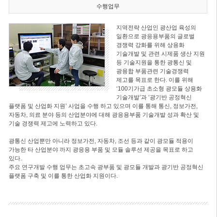
수행업무
지역전략 산업인 광산업 육성의
일환으로 광응용부품의 글로벌
경쟁력 강화를 위해 상용화
기술개발 및 관련 시제품 생산 지원
등 기술지원을 통한 광통신 및
광융합 부품관련 기술경쟁력
제고를 목표로 한다. 이를 위해
‘100기가급 초소형 광모듈 상용화
기술개발’과 ‘광기반 공정혁신
플랫폼 및 산업화 지원’ 사업을 수행 하고 있으며 이를 통해 통신, 정보가전,
자동차, 의료 분야 등의 산업분야에 대해 광응용부품 기술개발 성과 확산 및
기술 경쟁력 제고에 노력하고 있다.
광통신 산업뿐만 아니라 정보가전, 자동차, 조선 등과 같이 광모듈 적용이
가능한 타 산업분야 까지 광응용 부품 및 모듈 솔루션 제공을 목표로 하고
있다.
주요 연구개발 수행 업무는 초고속 광부품 및 광모듈 개발과 광기반 공정혁신
플랫폼 구축 및 이를 통한 산업화 지원이다.