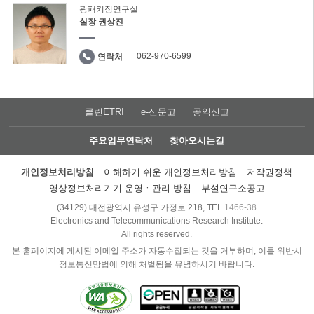
광패키징연구실
실장 권상진
062-970-6599
연락처
클린ETRI
e-신문고
공익신고
주요업무연락처
찾아오시는길
개인정보처리방침
이해하기 쉬운 개인정보처리방침
저작권정책
영상정보처리기기 운영ㆍ관리 방침
부설연구소공고
(34129) 대전광역시 유성구 가정로 218, TEL
1466-38
Electronics and Telecommunications Research Institute.
All rights reserved.
본 홈페이지에 게시된 이메일 주소가 자동수집되는 것을 거부하며, 이를 위반시
정보통신망법에 의해 처벌됨을 유념하시기 바랍니다.