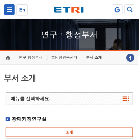
본문 바로가기
주요메뉴 바로가기
하단메뉴 바로가기
En
연구ㆍ행정부서
연구·행정부서
호남권연구센터
부서 소개
부서 소개
메뉴를 선택하세요.
광패키징연구실
소개