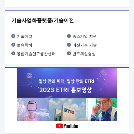
프로그램 개발
 상세이력ㅇ(붙 임1) 대상인력 A 상세이력ㅇ(붙
임2) 대상인력 B 상세이력
3. 신청방법 및 향후일정 등

신청방법: 이메일 (verdi@etri.re.kr)* <별첨양식>을 작성하여
기술사업화플랫폼/기술이전
제출
 문 의 처: ETRI사업화본부 기업성장지원부
기업성장지원전략실ㅇ오경석 책임 연구원 (T. 042-860-5076,
verdi@etri.re.kr)
 제출양식
ㅇ(별첨양식) ETRI연구인력
기술예고
중소기업 지원
현장지원 신청서 (기업)
보유특허
이전가능 기술
융합기술연구생산센터
반도체실험실