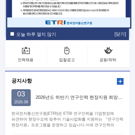
ETRI Insight
ETRI Journal
전자통신동향분석
ETRI 웹진
ETRI 간행물
전자도서관
[닫기]
오늘 하루 열지 않기
인력채용
입찰공고
공동/위탁
공지사항
03
2026년도 하반기 연구인력 현장지원 희망기업 신청/접수
2026.08
한국전자통신연구원(ETRI)은 ETRI 연구인력을 기업현장에
파견하여 현장수요에 맞추어 기술사업화를 지원하는 『연구인력
현장지원』프로그램을 운영하고 있습니다.이에 연구인력의
지원을 희망하는 중소.중견기업에서는 신청하여 주시기