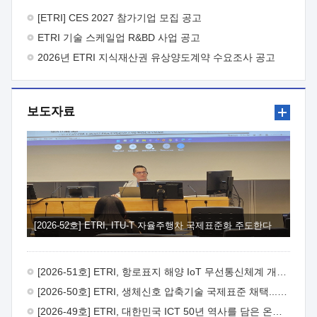
바랍니다.
2026년 8월 한국전자통신연구원장
1. 추진개요

추진목적: ETRI 인력을 기업현장에 파견. 기술지원을
[ETRI] CES 2027 참가기업 모집 공고
실시함으로써 ETRI 개발기술의 사업화를 지원하여
ETRI 기술 스케일업 R&BD 사업 공고
사업화성과를 극대화하고, 지원기업을 강견기업으로 육성하고자
함.
2026년 ETRI 지식재산권 유상양도계약 수요조사 공고
 신청자격: ETRI 협력기업 및 일반 ICT 중소기업*
협력기업: ETRI 창업/연구소기업, 기술이전/출자기업 등 ETRI
개발기술을 사업화하고자 하는 기업
 파견기간: 1년 이상
[최대 3년까지 연속지원 가능]* 연속지원은 지원완료 시점에서
보도자료
당해 지원실적과 차기 지원계획을 평가하여 결정
 기업부담:
연구인력 연봉기준 30 ~ 40%* (1년차) 연봉의 30%, (2 ~ 3년차)
연봉의 40%
 추진일정(1)희망기업 신청/접수(2)희망인력-
희망기업 매칭(3)현장조사/ 선정(심의)(4)협약체결(5)
기업파견8월 3일 ~ 14일
8월 17일 ~ 26일
9월초순
9월 중순
10월 이후* 상기일정은 희망인력-희망기업간 매칭 원활시를
가정한 것으로 상황에 따라 상당기간 일정이 지연될 수 있음. **
(1)희망인력-희망기업간 적합성이 낮다고 판단되거나, (2)
희망인력이 파견의사를 철회할 경우 후속 절차가 진행되지 않을
[2026-52호] ETRI, ITU-T 자율주행차 국제표준화 주도한다
수 있음.2. 현장지원 희망인력 및 상세이력
 희망인력
목록기술분야연구인력번호지원가능 기술반도체/
전자소자A반도체 소자(trasistor/diode) 제작 공정 전자소자 제작
[2026-51호] ETRI, 항로표지 해양 IoT 무선통신체계 개발 나선다
공정(FET / SBD 등 )유기물 반도체 소재 및 소자 설계, 합성 및
제작바이오센서 설계/제작토양/수질/가스 센서 설계/
[2026-50호] ETRI, 생체신호 압축기술 국제표준 채택...의료 AI 시대 연다
제작광소자응용B광 센서 및 응용 시스템시스템 제어 및 데이터
[2026-49호] ETRI, 대한민국 ICT 50년 역사를 담은 온라인 50년사 공개
처리FPGA 제어, VHDL 프로그램 개발Labview, Python, C