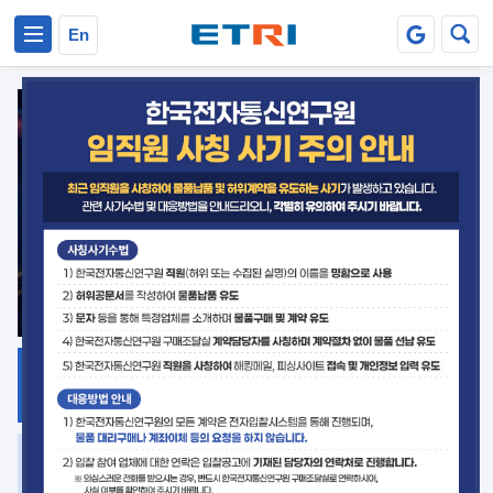
본문 바로가기
주요메뉴 바로가기
En
지식공유
ETRI 오픈소스
플랫폼
거버넌스 대응
발간자료