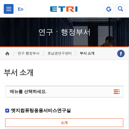
본문 바로가기
주요메뉴 바로가기
하단메뉴 바로가기
En
연구ㆍ행정부서
연구·행정부서
호남권연구센터
부서 소개
부서 소개
메뉴를 선택하세요.
엣지컴퓨팅응용서비스연구실
소개