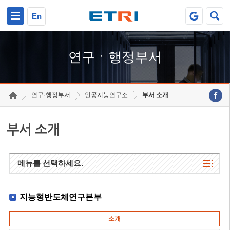
본문 바로가기
주요메뉴 바로가기
하단메뉴 바로가기
En
연구ㆍ행정부서
연구·행정부서
인공지능연구소
부서 소개
부서 소개
메뉴를 선택하세요.
지능형반도체연구본부
소개