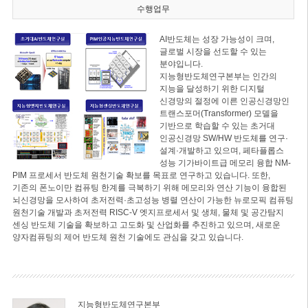
수행업무
AI반도체는 성장 가능성이 크며,
글로벌 시장을 선도할 수 있는
분야입니다.
지능형반도체연구본부는 인간의
지능을 달성하기 위한 디지털
신경망의 절정에 이른 인공신경망인
트랜스포머(Transformer) 모델을
기반으로 학습할 수 있는 초거대
인공신경망 SW/HW 반도체를 연구·
설계·개발하고 있으며, 페타플롭스
성능 기가바이트급 메모리 융합 NM-
PIM 프로세서 반도체 원천기술 확보를 목표로 연구하고 있습니다. 또한,
기존의 폰노이만 컴퓨팅 한계를 극복하기 위해 메모리와 연산 기능이 융합된
뇌신경망을 모사하여 초저전력·초고성능 병렬 연산이 가능한 뉴로모픽 컴퓨팅
원천기술 개발과 초저전력 RISC-V 엣지프로세서 및 생체, 물체 및 공간탐지
센싱 반도체 기술을 확보하고 고도화 및 산업화를 추진하고 있으며, 새로운
양자컴퓨팅의 제어 반도체 원천 기술에도 관심을 갖고 있습니다.
지능형반도체연구본부