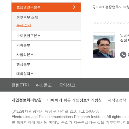
Q-mark 검증업무도 수
호남권연구본부
연구본부 소개
부서 소개
인공
수도권연구본부
실장
기획본부
사업화본부
행정본부
대외협력부
클린ETRI
e-신문고
공익신고
개인정보처리방침
이해하기 쉬운 개인정보처리방침
저작권정책
(34129) 대전광역시 유성구 가정로 218, TEL
1466-38
Electronics and Telecommunications Research Institute.
All rights res
본 홈페이지에 게시된 이메일 주소가 자동수집되는 것을 거부하며, 이