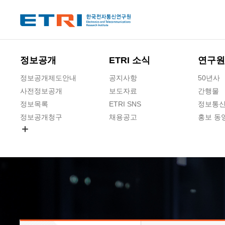
본문 바로가기
주요메뉴 바로가기
하단메뉴 바로가기
정보공개
ETRI 소식
연구원
정보공개제도안내
공지사항
50년사
사전정보공개
보도자료
간행물
정보목록
ETRI SNS
정보통신
정보공개청구
채용공고
홍보 동
경영공시
공공데이터개방
사업실명제