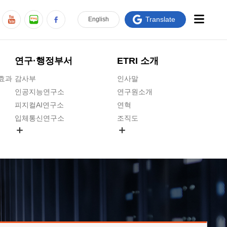
Translate
En
glish
연구·행정부서
ETRI 소개
급효과
감사부
인사말
인공지능연구소
연구원소개
피지컬AI연구소
연혁
입체통신연구소
조직도
공간미디어연구소
기타 공개정보
ADX융합연구소
원규 제·개정 예고
ICT전략연구소
연구원 고객헌장
인공지능안전연구소
ETRI CI
우주항공반도체전략연구단
주요업무연락처
대경권연구본부
찾아오시는길
호남권연구본부