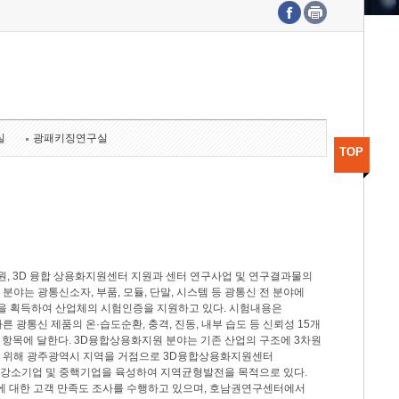
수도권연구본부
기획본부
사업화본부
행정본부
대외협력부
실
광패키징연구실
TOP
, 3D 융합 상용화지원센터 지원과 센터 연구사업 및 연구결과물의
분야는 광통신소자, 부품, 모듈, 단말, 시스템 등 광통신 전 분야에
을 획득하여 산업체의 시험인증을 지원하고 있다. 시험내용은
제시험규격에 따른 광통신 제품의 온·습도순환, 충격, 진동, 내부 습도 등 신뢰성 15개
2개 항목에 달한다. 3D융합상용화지원 분야는 기존 산업의 구조에 3차원
을 위해 광주광역시 지역을 거점으로 3D융합상용화지원센터
 강소기업 및 중핵기업을 육성하여 지역균형발전을 목적으로 있다.
활동에 대한 고객 만족도 조사를 수행하고 있으며, 호남권연구센터에서