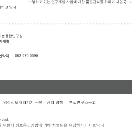
수행하고 있는 연구개발 사업에 대한 품질관리를 위하여 사업 Q-ma
행하고 있다.
지능융합연구실
 이세형
062-970-6596
연락처
영상정보처리기기 운영ㆍ관리 방침
부설연구소공고
erved.
를 위반시 정보통신망법에 의해 처벌됨을 유념하시기 바랍니다.