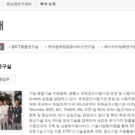
호남권연구센터
부서 소개
개
실
광ICT융합연구실
엣지컴퓨팅응용서비스연구실
에너지지능화연구
연구실
행업무
기업 융합기술 지원협력, 광통신 국제공인시험기관 운영 및 시험지원
Q-mark 검증을 담당하고 있다. 국제공인시험기관 운영 및 시험지원 
대해 국내에서 유일하게 미국 A2LA로부터 국제공인시험기관 자격
Telcordia, IEEE, IEC, TIA/EIA, MIL-STD 등 66개 국
항목 및 중심파장, 반사·삽입손실, 편광모드 분산 등 특성 측정 4
영상기술 또는 3차원 정보기술을 접목하여 새로운 부가가치 창출
지원인프라 구축 및 상용화지원서비스, 기술사업화지원을 통해 3D
또한 1실 1기업 지원, ETRI 신기술설명회 개최, 중소기업 지원