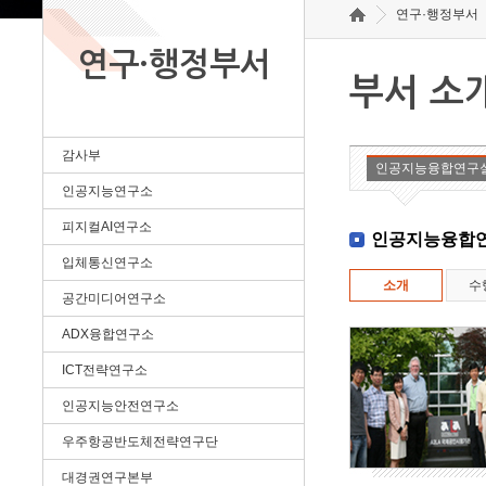
연구·행정부서
연구·행정부서
부서 소
감사부
인공지능융합연구
인공지능연구소
피지컬AI연구소
인공지능융합
입체통신연구소
소개
수
공간미디어연구소
ADX융합연구소
ICT전략연구소
인공지능안전연구소
우주항공반도체전략연구단
대경권연구본부