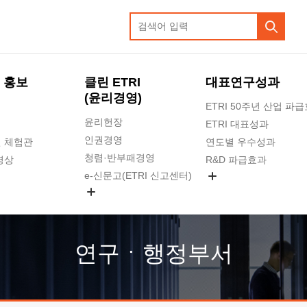
 홍보
클린 ETRI
대표연구성과
(윤리경영)
ETRI 50주년 산업 파
윤리헌장
ETRI 대표성과
인권경영
 체험관
연도별 우수성과
청렴·반부패경영
영상
R&D 파급효과
e-신문고(ETRI 신고센터)
지식공유플랫폼
공익신고
청렴포털 신고
고객의소리
연구ㆍ행정부서
수의계약 현황
부패징계 현황
감사결과공개