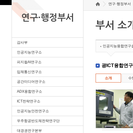
연구·행정부서
연구·행정부서
부서 소
감사부
인공지능융합연구
인공지능연구소
피지컬AI연구소
광ICT융합연
입체통신연구소
소개
수
공간미디어연구소
ADX융합연구소
ICT전략연구소
인공지능안전연구소
우주항공반도체전략연구단
대경권연구본부