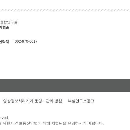
T융합연구실
 박형준
062-970-6617
연락처
영상정보처리기기 운영ㆍ관리 방침
부설연구소공고
erved.
를 위반시 정보통신망법에 의해 처벌됨을 유념하시기 바랍니다.