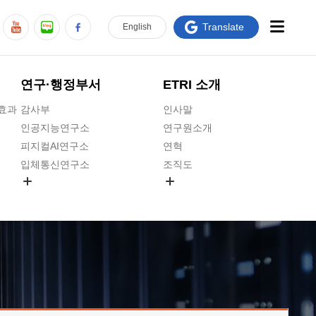
Translate
En
glish
연구·행정부서
ETRI 소개
급효과
감사부
인사말
인공지능연구소
연구원소개
피지컬AI연구소
연혁
입체통신연구소
조직도
공간미디어연구소
기타 공개정보
ADX융합연구소
원규 제·개정 예고
ICT전략연구소
연구원 고객헌장
인공지능안전연구소
ETRI CI
우주항공반도체전략연구단
주요업무연락처
대경권연구본부
찾아오시는길
호남권연구본부