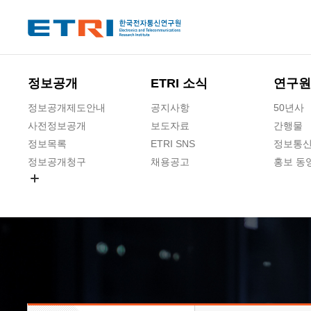
본문 바로가기
주요메뉴 바로가기
하단메뉴 바로가기
정보공개
ETRI 소식
연구원
정보공개제도안내
공지사항
50년사
사전정보공개
보도자료
간행물
정보목록
ETRI SNS
정보통신
정보공개청구
채용공고
홍보 동
경영공시
공공데이터개방
사업실명제