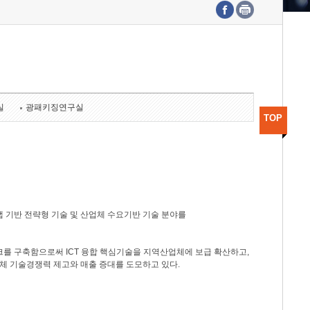
수도권연구본부
기획본부
사업화본부
행정본부
대외협력부
실
광패키징연구실
TOP
 기반 전략형 기술 및 산업체 수요기반 기술 분야를
를 구축함으로써 ICT 융합 핵심기술을 지역산업체에 보급 확산하고,
체 기술경쟁력 제고와 매출 증대를 도모하고 있다.