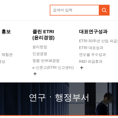
 홍보
클린 ETRI
대표연구성과
(윤리경영)
ETRI 50주년 산업 파
윤리헌장
ETRI 대표성과
인권경영
 체험관
연도별 우수성과
청렴·반부패경영
영상
R&D 파급효과
e-신문고(ETRI 신고센터)
지식공유플랫폼
공익신고
청렴포털 신고
고객의소리
연구ㆍ행정부서
수의계약 현황
부패징계 현황
감사결과공개