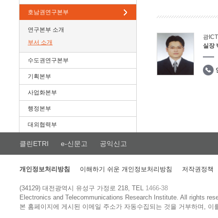
호남권연구본부
연구본부 소개
광IC
부서 소개
실장
수도권연구본부
기획본부
사업화본부
행정본부
대외협력부
클린ETRI
e-신문고
공익신고
개인정보처리방침
이해하기 쉬운 개인정보처리방침
저작권정책
(34129) 대전광역시 유성구 가정로 218, TEL
1466-38
Electronics and Telecommunications Research Institute.
All rights res
본 홈페이지에 게시된 이메일 주소가 자동수집되는 것을 거부하며, 이