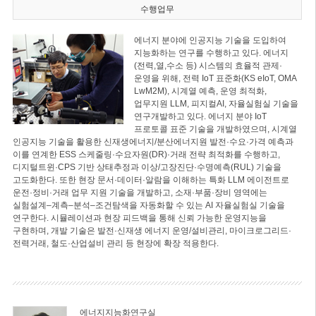
수행업무
에너지 분야에 인공지능 기술을 도입하여
지능화하는 연구를 수행하고 있다. 에너지
(전력,열,수소 등) 시스템의 효율적 관제·
운영을 위해, 전력 IoT 표준화(KS eIoT, OMA
LwM2M), 시계열 예측, 운영 최적화,
업무지원 LLM, 피지컬AI, 자율실험실 기술을
연구개발하고 있다. 에너지 분야 IoT
프로토콜 표준 기술을 개발하였으며, 시계열
인공지능 기술을 활용한 신재생에너지/분산에너지원 발전·수요·가격 예측과
이를 연계한 ESS 스케줄링·수요자원(DR)·거래 전략 최적화를 수행하고,
디지털트윈·CPS 기반 상태추정과 이상/고장진단·수명예측(RUL) 기술을
고도화한다. 또한 현장 문서·데이터·알람을 이해하는 특화 LLM 에이전트로
운전·정비·거래 업무 지원 기술을 개발하고, 소재·부품·장비 영역에는
실험설계–계측–분석–조건탐색을 자동화할 수 있는 AI 자율실험실 기술을
연구한다. 시뮬레이션과 현장 피드백을 통해 신뢰 가능한 운영지능을
구현하며, 개발 기술은 발전·신재생 에너지 운영/설비관리, 마이크로그리드·
전력거래, 철도·산업설비 관리 등 현장에 확장 적용한다.
에너지지능화연구실