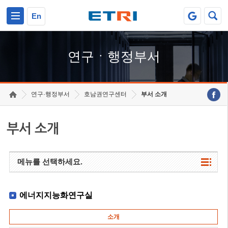
본문 바로가기
주요메뉴 바로가기
하단메뉴 바로가기
En
연구ㆍ행정부서
연구·행정부서
호남권연구센터
부서 소개
부서 소개
메뉴를 선택하세요.
에너지지능화연구실
소개