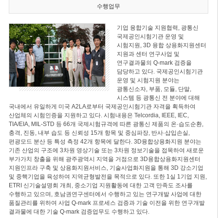
수행업무
기업 융합기술 지원협력, 광통신
국제공인시험기관 운영 및
시험지원, 3D 융합 상용화지원센터
지원과 센터 연구사업 및
연구결과물의 Q-mark 검증을
담당하고 있다. 국제공인시험기관
운영 및 시험지원 분야는
광통신소자, 부품, 모듈, 단말,
시스템 등 광통신 전 분야에 대해
국내에서 유일하게 미국 A2LA로부터 국제공인시험기관 자격을 획득하여
산업체의 시험인증을 지원하고 있다. 시험내용은 Telcordia, IEEE, IEC,
TIA/EIA, MIL-STD 등 66개 국제시험규격에 따른 광통신 제품의 온·습도순환,
충격, 진동, 내부 습도 등 신뢰성 15개 항목 및 중심파장, 반사·삽입손실,
편광모드 분산 등 특성 측정 42개 항목에 달한다. 3D융합상용화지원 분야는
기존 산업의 구조에 3차원 영상기술 또는 3차원 정보기술을 접목하여 새로운
부가가치 창출을 위해 광주광역시 지역을 거점으로 3D융합상용화지원센터
지원인프라 구축 및 상용화지원서비스, 기술사업화지원을 통해 3D 강소기업
및 중핵기업을 육성하여 지역균형발전을 목적으로 있다. 또한 1실 1기업 지원,
ETRI 신기술설명회 개최, 중소기업 지원활동에 대한 고객 만족도 조사를
수행하고 있으며, 호남권연구센터에서 수행하고 있는 연구개발 사업에 대한
품질관리를 위하여 사업 Q-mark 프로세스 검증과 기술 이전을 위한 연구개발
결과물에 대한 기술 Q-mark 검증업무도 수행하고 있다.