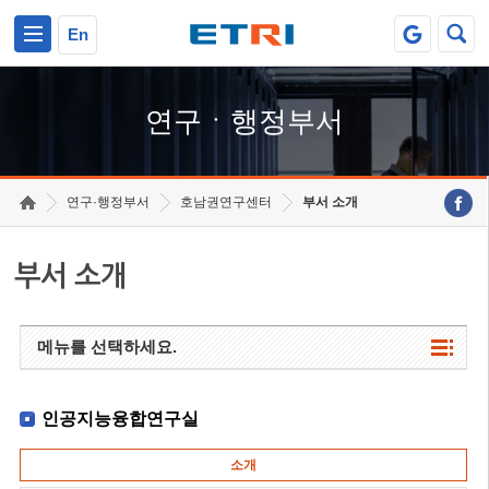
본문 바로가기
주요메뉴 바로가기
하단메뉴 바로가기
En
연구ㆍ행정부서
연구·행정부서
호남권연구센터
부서 소개
부서 소개
메뉴를 선택하세요.
인공지능융합연구실
소개