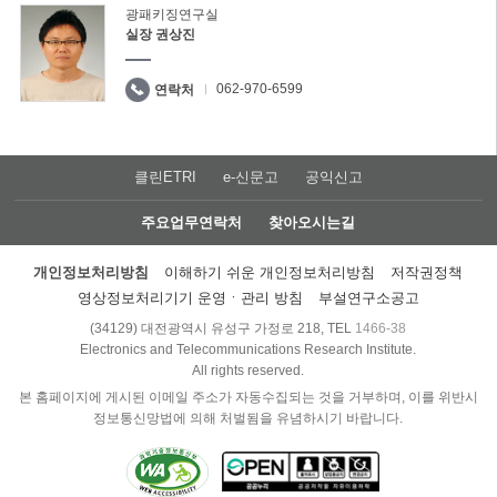
광패키징연구실
실장 권상진
062-970-6599
연락처
클린ETRI
e-신문고
공익신고
주요업무연락처
찾아오시는길
개인정보처리방침
이해하기 쉬운 개인정보처리방침
저작권정책
영상정보처리기기 운영ㆍ관리 방침
부설연구소공고
(34129) 대전광역시 유성구 가정로 218, TEL
1466-38
Electronics and Telecommunications Research Institute.
All rights reserved.
본 홈페이지에 게시된 이메일 주소가 자동수집되는 것을 거부하며, 이를 위반시
정보통신망법에 의해 처벌됨을 유념하시기 바랍니다.