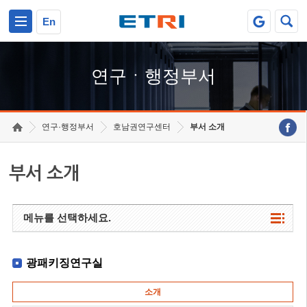
본문 바로가기
주요메뉴 바로가기
하단메뉴 바로가기
En
연구ㆍ행정부서
연구·행정부서
호남권연구센터
부서 소개
부서 소개
메뉴를 선택하세요.
광패키징연구실
소개