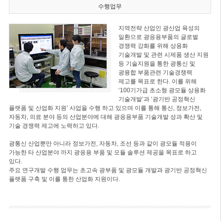
수행업무
지역전략 산업인 광산업 육성의
일환으로 광응용부품의 글로벌
경쟁력 강화를 위해 상용화
기술개발 및 관련 시제품 생산 지원
등 기술지원을 통한 광통신 및
광융합 부품관련 기술경쟁력
제고를 목표로 한다. 이를 위해
‘100기가급 초소형 광모듈 상용화
기술개발’과 ‘광기반 공정혁신
플랫폼 및 산업화 지원’ 사업을 수행 하고 있으며 이를 통해 통신, 정보가전,
자동차, 의료 분야 등의 산업분야에 대해 광응용부품 기술개발 성과 확산 및
기술 경쟁력 제고에 노력하고 있다.
광통신 산업뿐만 아니라 정보가전, 자동차, 조선 등과 같이 광모듈 적용이
가능한 타 산업분야 까지 광응용 부품 및 모듈 솔루션 제공을 목표로 하고
있다.
주요 연구개발 수행 업무는 초고속 광부품 및 광모듈 개발과 광기반 공정혁신
플랫폼 구축 및 이를 통한 산업화 지원이다.