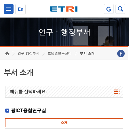
본문 바로가기
주요메뉴 바로가기
하단메뉴 바로가기
En
연구ㆍ행정부서
연구·행정부서
호남권연구센터
부서 소개
부서 소개
메뉴를 선택하세요.
광ICT융합연구실
소개