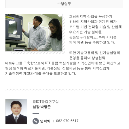
수행업무
호남권지역 산업을 육성하기
위하여 지역산업과 연계된 국가
로드맵 기반 전략형 기술 및 산업체
수요기반 기술 분야를
공동연구개발하고, 특허 시제품
제작 지원 등을 수행하고 있다.
또한 기술교류회 및 신기술설명회
운영을 통하여 상생협력
네트워크를 구축함으로써 ICT 융합 핵심기술을 지역산업체에 보급 확산하고,
현장 밀착형 애로기술지원, 기술상담, 정보제공 등을 통해 지역산업체
기술경쟁력 제고와 매출 증대를 도모하고 있다.
광ICT융합연구실
실장 박형준
062-970-6617
연락처