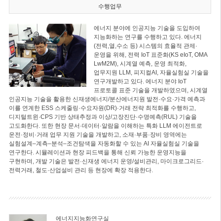
수행업무
에너지 분야에 인공지능 기술을 도입하여
지능화하는 연구를 수행하고 있다. 에너지
(전력,열,수소 등) 시스템의 효율적 관제·
운영을 위해, 전력 IoT 표준화(KS eIoT, OMA
LwM2M), 시계열 예측, 운영 최적화,
업무지원 LLM, 피지컬AI, 자율실험실 기술을
연구개발하고 있다. 에너지 분야 IoT
프로토콜 표준 기술을 개발하였으며, 시계열
인공지능 기술을 활용한 신재생에너지/분산에너지원 발전·수요·가격 예측과
이를 연계한 ESS 스케줄링·수요자원(DR)·거래 전략 최적화를 수행하고,
디지털트윈·CPS 기반 상태추정과 이상/고장진단·수명예측(RUL) 기술을
고도화한다. 또한 현장 문서·데이터·알람을 이해하는 특화 LLM 에이전트로
운전·정비·거래 업무 지원 기술을 개발하고, 소재·부품·장비 영역에는
실험설계–계측–분석–조건탐색을 자동화할 수 있는 AI 자율실험실 기술을
연구한다. 시뮬레이션과 현장 피드백을 통해 신뢰 가능한 운영지능을
구현하며, 개발 기술은 발전·신재생 에너지 운영/설비관리, 마이크로그리드·
전력거래, 철도·산업설비 관리 등 현장에 확장 적용한다.
에너지지능화연구실