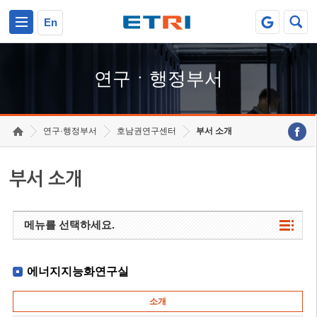
본문 바로가기
주요메뉴 바로가기
하단메뉴 바로가기
En
연구ㆍ행정부서
연구·행정부서
호남권연구센터
부서 소개
부서 소개
메뉴를 선택하세요.
에너지지능화연구실
소개