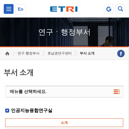
본문 바로가기
주요메뉴 바로가기
하단메뉴 바로가기
En
연구ㆍ행정부서
연구·행정부서
호남권연구센터
부서 소개
부서 소개
메뉴를 선택하세요.
인공지능융합연구실
소개