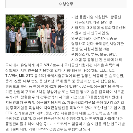
수행업무
기업 융합기술 지원협력, 광통신
국제공인시험기관 운영 및
시험지원, 3D 융합 상용화지원센터
지원과 센터 연구사업 및
연구결과물의 Q-mark 검증을
담당하고 있다. 국제공인시험기관
운영 및 시험지원 분야는
광통신소자, 부품, 모듈, 단말,
시스템 등 광통신 전 분야에 대해
국내에서 유일하게 미국 A2LA로부터 국제공인시험기관 자격을 획득하여
산업체의 시험인증을 지원하고 있다. 시험내용은 Telcordia, IEEE, IEC,
TIA/EIA, MIL-STD 등 66개 국제시험규격에 따른 광통신 제품의 온·습도순환,
충격, 진동, 내부 습도 등 신뢰성 15개 항목 및 중심파장, 반사·삽입손실,
편광모드 분산 등 특성 측정 42개 항목에 달한다. 3D융합상용화지원 분야는
기존 산업의 구조에 3차원 영상기술 또는 3차원 정보기술을 접목하여 새로운
부가가치 창출을 위해 광주광역시 지역을 거점으로 3D융합상용화지원센터
지원인프라 구축 및 상용화지원서비스, 기술사업화지원을 통해 3D 강소기업
및 중핵기업을 육성하여 지역균형발전을 목적으로 있다. 또한 1실 1기업 지원,
ETRI 신기술설명회 개최, 중소기업 지원활동에 대한 고객 만족도 조사를
수행하고 있으며, 호남권연구센터에서 수행하고 있는 연구개발 사업에 대한
품질관리를 위하여 사업 Q-mark 프로세스 검증과 기술 이전을 위한 연구개발
결과물에 대한 기술 Q-mark 검증업무도 수행하고 있다.