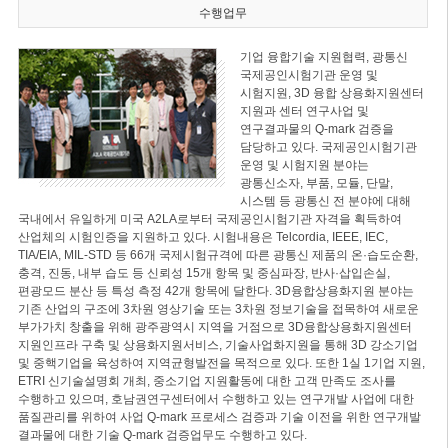
수행업무
기업 융합기술 지원협력, 광통신
국제공인시험기관 운영 및
시험지원, 3D 융합 상용화지원센터
지원과 센터 연구사업 및
연구결과물의 Q-mark 검증을
담당하고 있다. 국제공인시험기관
운영 및 시험지원 분야는
광통신소자, 부품, 모듈, 단말,
시스템 등 광통신 전 분야에 대해
국내에서 유일하게 미국 A2LA로부터 국제공인시험기관 자격을 획득하여
산업체의 시험인증을 지원하고 있다. 시험내용은 Telcordia, IEEE, IEC,
TIA/EIA, MIL-STD 등 66개 국제시험규격에 따른 광통신 제품의 온·습도순환,
충격, 진동, 내부 습도 등 신뢰성 15개 항목 및 중심파장, 반사·삽입손실,
편광모드 분산 등 특성 측정 42개 항목에 달한다. 3D융합상용화지원 분야는
기존 산업의 구조에 3차원 영상기술 또는 3차원 정보기술을 접목하여 새로운
부가가치 창출을 위해 광주광역시 지역을 거점으로 3D융합상용화지원센터
지원인프라 구축 및 상용화지원서비스, 기술사업화지원을 통해 3D 강소기업
및 중핵기업을 육성하여 지역균형발전을 목적으로 있다. 또한 1실 1기업 지원,
ETRI 신기술설명회 개최, 중소기업 지원활동에 대한 고객 만족도 조사를
수행하고 있으며, 호남권연구센터에서 수행하고 있는 연구개발 사업에 대한
품질관리를 위하여 사업 Q-mark 프로세스 검증과 기술 이전을 위한 연구개발
결과물에 대한 기술 Q-mark 검증업무도 수행하고 있다.