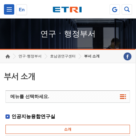
본문 바로가기
주요메뉴 바로가기
하단메뉴 바로가기
En
연구ㆍ행정부서
연구·행정부서
호남권연구센터
부서 소개
부서 소개
메뉴를 선택하세요.
인공지능융합연구실
소개