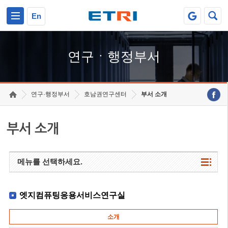
본문 바로가기
주요메뉴 바로가기
하단메뉴 바로가기
En
연구ㆍ행정부서
연구·행정부서
호남권연구센터
부서 소개
부서 소개
메뉴를 선택하세요.
엣지컴퓨팅응용서비스연구실
소개