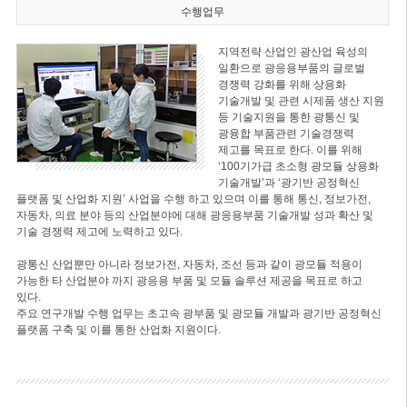
수행업무
지역전략 산업인 광산업 육성의
일환으로 광응용부품의 글로벌
경쟁력 강화를 위해 상용화
기술개발 및 관련 시제품 생산 지원
등 기술지원을 통한 광통신 및
광융합 부품관련 기술경쟁력
제고를 목표로 한다. 이를 위해
‘100기가급 초소형 광모듈 상용화
기술개발’과 ‘광기반 공정혁신
플랫폼 및 산업화 지원’ 사업을 수행 하고 있으며 이를 통해 통신, 정보가전,
자동차, 의료 분야 등의 산업분야에 대해 광응용부품 기술개발 성과 확산 및
기술 경쟁력 제고에 노력하고 있다.
광통신 산업뿐만 아니라 정보가전, 자동차, 조선 등과 같이 광모듈 적용이
가능한 타 산업분야 까지 광응용 부품 및 모듈 솔루션 제공을 목표로 하고
있다.
주요 연구개발 수행 업무는 초고속 광부품 및 광모듈 개발과 광기반 공정혁신
플랫폼 구축 및 이를 통한 산업화 지원이다.