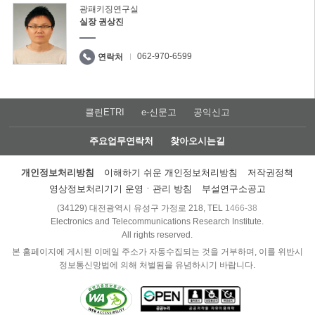
광패키징연구실
실장 권상진
062-970-6599
연락처
클린ETRI
e-신문고
공익신고
주요업무연락처
찾아오시는길
개인정보처리방침
이해하기 쉬운 개인정보처리방침
저작권정책
영상정보처리기기 운영ㆍ관리 방침
부설연구소공고
(34129) 대전광역시 유성구 가정로 218, TEL
1466-38
Electronics and Telecommunications Research Institute.
All rights reserved.
본 홈페이지에 게시된 이메일 주소가 자동수집되는 것을 거부하며, 이를 위반시
정보통신망법에 의해 처벌됨을 유념하시기 바랍니다.