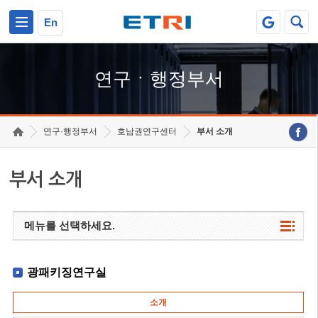
본문 바로가기
주요메뉴 바로가기
하단메뉴 바로가기
En
연구ㆍ행정부서
연구·행정부서
호남권연구센터
부서 소개
부서 소개
메뉴를 선택하세요.
광패키징연구실
소개