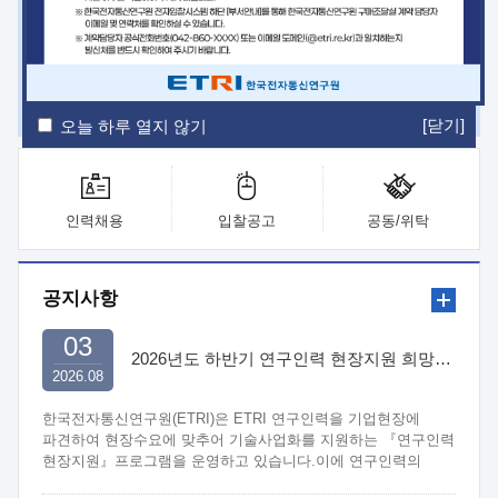
ETRI Insight
ETRI Journal
전자통신동향분석
ETRI 웹진
ETRI 간행물
전자도서관
[닫기]
오늘 하루 열지 않기
인력채용
입찰공고
공동/위탁
공지사항
03
2026년도 하반기 연구인력 현장지원 희망기업 신청/접수
2026.08
한국전자통신연구원(ETRI)은 ETRI 연구인력을 기업현장에
파견하여 현장수요에 맞추어 기술사업화를 지원하는 『연구인력
현장지원』프로그램을 운영하고 있습니다.이에 연구인력의
지원을 희망하는 중소.중견기업에서는 신청하여 주시기