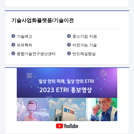
프로그램 개발
 상세이력ㅇ(붙 임1) 대상인력 A 상세이력ㅇ(붙
임2) 대상인력 B 상세이력
3. 신청방법 및 향후일정 등

신청방법: 이메일 (verdi@etri.re.kr)* <별첨양식>을 작성하여
기술사업화플랫폼/기술이전
제출
 문 의 처: ETRI사업화본부 기업성장지원부
기업성장지원전략실ㅇ오경석 책임 연구원 (T. 042-860-5076,
verdi@etri.re.kr)
 제출양식
ㅇ(별첨양식) ETRI연구인력
기술예고
중소기업 지원
현장지원 신청서 (기업)
보유특허
이전가능 기술
융합기술연구생산센터
반도체실험실