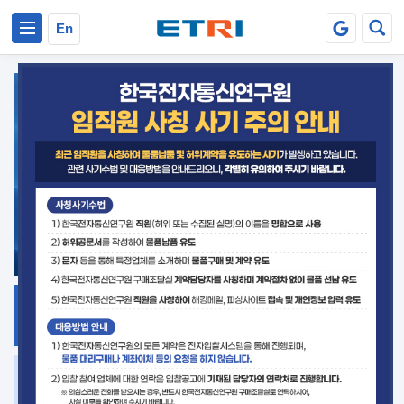
본문 바로가기
주요메뉴 바로가기
En
지식공유
ETRI 오픈소스
플랫폼
거버넌스 대응
발간자료