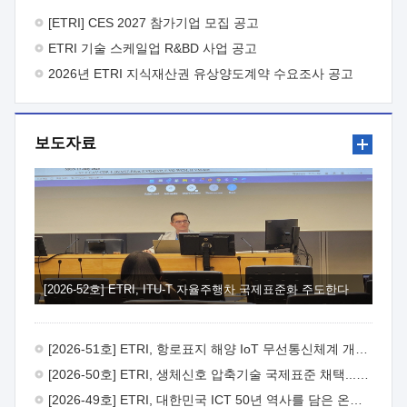
바랍니다.
2026년 8월 한국전자통신연구원장
1. 추진개요

추진목적: ETRI 인력을 기업현장에 파견. 기술지원을
[ETRI] CES 2027 참가기업 모집 공고
실시함으로써 ETRI 개발기술의 사업화를 지원하여
ETRI 기술 스케일업 R&BD 사업 공고
사업화성과를 극대화하고, 지원기업을 강견기업으로 육성하고자
함.
2026년 ETRI 지식재산권 유상양도계약 수요조사 공고
 신청자격: ETRI 협력기업 및 일반 ICT 중소기업*
협력기업: ETRI 창업/연구소기업, 기술이전/출자기업 등 ETRI
개발기술을 사업화하고자 하는 기업
 파견기간: 1년 이상
[최대 3년까지 연속지원 가능]* 연속지원은 지원완료 시점에서
보도자료
당해 지원실적과 차기 지원계획을 평가하여 결정
 기업부담:
연구인력 연봉기준 30 ~ 40%* (1년차) 연봉의 30%, (2 ~ 3년차)
연봉의 40%
 추진일정(1)희망기업 신청/접수(2)희망인력-
희망기업 매칭(3)현장조사/ 선정(심의)(4)협약체결(5)
기업파견8월 3일 ~ 14일
8월 17일 ~ 26일
9월초순
9월 중순
10월 이후* 상기일정은 희망인력-희망기업간 매칭 원활시를
가정한 것으로 상황에 따라 상당기간 일정이 지연될 수 있음. **
(1)희망인력-희망기업간 적합성이 낮다고 판단되거나, (2)
희망인력이 파견의사를 철회할 경우 후속 절차가 진행되지 않을
[2026-52호] ETRI, ITU-T 자율주행차 국제표준화 주도한다
수 있음.2. 현장지원 희망인력 및 상세이력
 희망인력
목록기술분야연구인력번호지원가능 기술반도체/
전자소자A반도체 소자(trasistor/diode) 제작 공정 전자소자 제작
[2026-51호] ETRI, 항로표지 해양 IoT 무선통신체계 개발 나선다
공정(FET / SBD 등 )유기물 반도체 소재 및 소자 설계, 합성 및
제작바이오센서 설계/제작토양/수질/가스 센서 설계/
[2026-50호] ETRI, 생체신호 압축기술 국제표준 채택...의료 AI 시대 연다
제작광소자응용B광 센서 및 응용 시스템시스템 제어 및 데이터
[2026-49호] ETRI, 대한민국 ICT 50년 역사를 담은 온라인 50년사 공개
처리FPGA 제어, VHDL 프로그램 개발Labview, Python, C