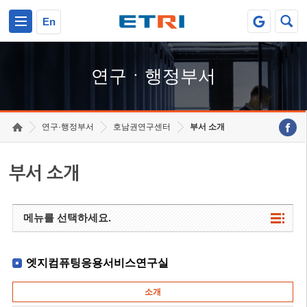
본문 바로가기
주요메뉴 바로가기
하단메뉴 바로가기
En
연구ㆍ행정부서
연구·행정부서
호남권연구센터
부서 소개
부서 소개
메뉴를 선택하세요.
엣지컴퓨팅응용서비스연구실
소개