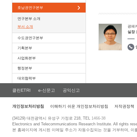
호남권연구본부
연구본부 소개
광패
부서 소개
실장
수도권연구본부
기획본부
사업화본부
행정본부
대외협력부
클린ETRI
e-신문고
공익신고
개인정보처리방침
이해하기 쉬운 개인정보처리방침
저작권정책
(34129) 대전광역시 유성구 가정로 218, TEL
1466-38
Electronics and Telecommunications Research Institute.
All rights res
본 홈페이지에 게시된 이메일 주소가 자동수집되는 것을 거부하며, 이