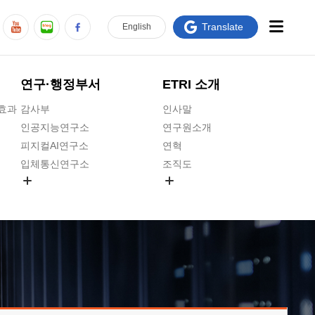
Translate
En
glish
연구·행정부서
ETRI 소개
급효과
감사부
인사말
인공지능연구소
연구원소개
피지컬AI연구소
연혁
입체통신연구소
조직도
공간미디어연구소
기타 공개정보
ADX융합연구소
원규 제·개정 예고
ICT전략연구소
연구원 고객헌장
인공지능안전연구소
ETRI CI
우주항공반도체전략연구단
주요업무연락처
대경권연구본부
찾아오시는길
호남권연구본부