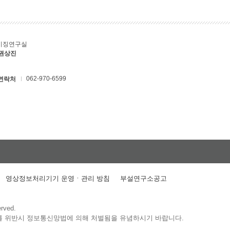
키징연구실
 권상진
062-970-6599
연락처
영상정보처리기기 운영ㆍ관리 방침
부설연구소공고
erved.
를 위반시 정보통신망법에 의해 처벌됨을 유념하시기 바랍니다.