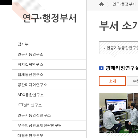
연구·행정부서
연구·행정부서
부서 소
감사부
인공지능융합연구
인공지능연구소
피지컬AI연구소
광패키징연구
입체통신연구소
소개
수
공간미디어연구소
ADX융합연구소
ICT전략연구소
인공지능안전연구소
우주항공반도체전략연구단
대경권연구본부