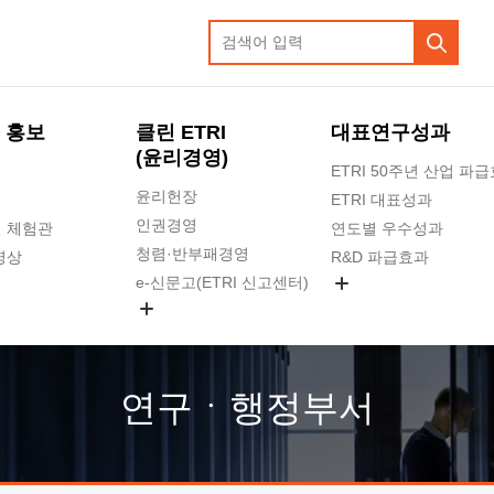
 홍보
클린 ETRI
대표연구성과
(윤리경영)
ETRI 50주년 산업 파
윤리헌장
ETRI 대표성과
인권경영
 체험관
연도별 우수성과
청렴·반부패경영
영상
R&D 파급효과
e-신문고(ETRI 신고센터)
지식공유플랫폼
공익신고
청렴포털 신고
고객의소리
연구ㆍ행정부서
수의계약 현황
부패징계 현황
감사결과공개