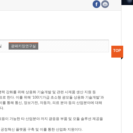
수도권연구본부
기획본부
사업화본부
행정본부
대외협력부
실
광패키징연구실
TOP
력 강화를 위해 상용화 기술개발 및 관련 시제품 생산 지원 등
 한다. 이를 위해 ‘100기가급 초소형 광모듈 상용화 기술개발’과
이를 통해 통신, 정보가전, 자동차, 의료 분야 등의 산업분야에 대해
다.
적용이 가능한 타 산업분야 까지 광응용 부품 및 모듈 솔루션 제공을
 공정혁신 플랫폼 구축 및 이를 통한 산업화 지원이다.