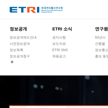
본문 바로가기
주요메뉴 바로가기
하단메뉴 바로가기
정보공개
ETRI 소식
연구원
정보공개제도안내
공지사항
50년사
사전정보공개
보도자료
간행물
정보목록
ETRI SNS
정보통신
정보공개청구
채용공고
홍보 동
경영공시
공공데이터개방
사업실명제