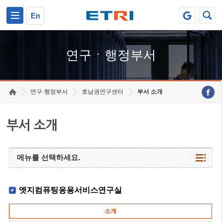
본문 바로가기
주요메뉴 바로가기
하단메뉴 바로가기
En
연구ㆍ행정부서
연구·행정부서
호남권연구센터
부서 소개
부서 소개
메뉴를 선택하세요.
엣지컴퓨팅응용서비스연구실
소개