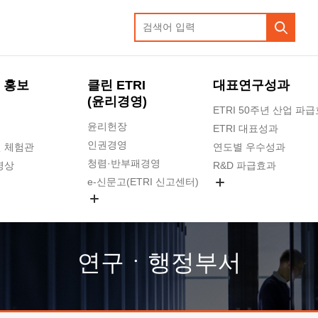
 홍보
클린 ETRI
대표연구성과
(윤리경영)
ETRI 50주년 산업 파
윤리헌장
ETRI 대표성과
인권경영
 체험관
연도별 우수성과
청렴·반부패경영
영상
R&D 파급효과
e-신문고(ETRI 신고센터)
지식공유플랫폼
공익신고
청렴포털 신고
고객의소리
연구ㆍ행정부서
수의계약 현황
부패징계 현황
감사결과공개