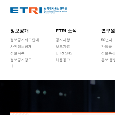
본문 바로가기
주요메뉴 바로가기
하단메뉴 바로가기
정보공개
ETRI 소식
연구원
정보공개제도안내
공지사항
50년사
사전정보공개
보도자료
간행물
정보목록
ETRI SNS
정보통신
정보공개청구
채용공고
홍보 동
경영공시
공공데이터개방
사업실명제