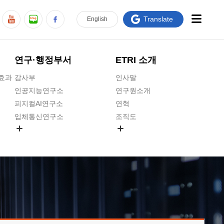
Translate
En
glish
연구·행정부서
ETRI 소개
급효과
감사부
인사말
인공지능연구소
연구원소개
피지컬AI연구소
연혁
입체통신연구소
조직도
공간미디어연구소
기타 공개정보
ADX융합연구소
원규 제·개정 예고
ICT전략연구소
연구원 고객헌장
인공지능안전연구소
ETRI CI
우주항공반도체전략연구단
주요업무연락처
대경권연구본부
찾아오시는길
호남권연구본부