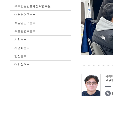
우주항공반도체전략연구단
대경권연구본부
호남권연구본부
수도권연구본부
기획본부
사업화본부
행정본부
대외협력부
사이
본부