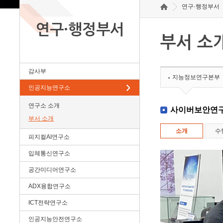
연구·행정부서
연구·행정부서
부서 소
감사부
지능정보연구본부
인공지능연구소
연구소 소개
사이버보안연
부서 소개
소개
수
피지컬AI연구소
입체통신연구소
공간미디어연구소
ADX융합연구소
ICT전략연구소
인공지능안전연구소