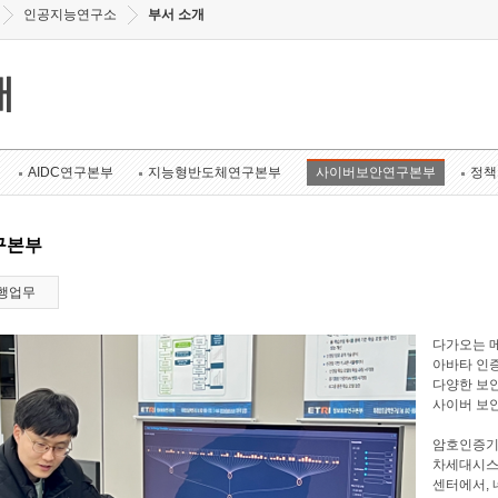
인공지능연구소
부서 소개
개
AIDC연구본부
지능형반도체연구본부
사이버보안연구본부
정책
구본부
행업무
다가오는 메
아바타 인증
다양한 보안
사이버 보
암호인증기
차세대시스
센터에서, 