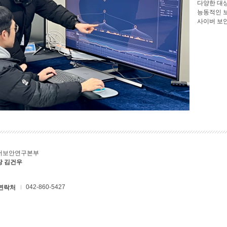
다양한 대
능동적인 
사이버 보
버보안연구본부
장 김건우
042-860-5427
연락처