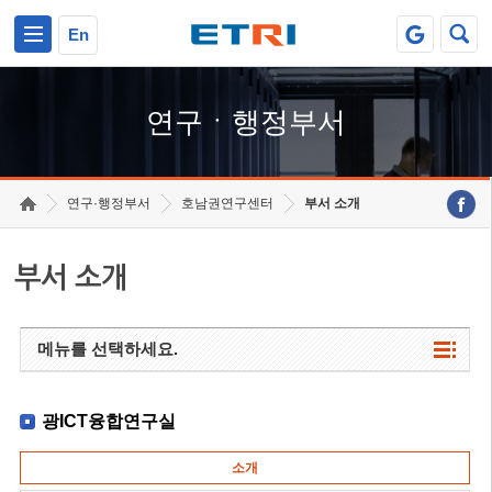
본문 바로가기
주요메뉴 바로가기
하단메뉴 바로가기
En
연구ㆍ행정부서
연구·행정부서
호남권연구센터
부서 소개
부서 소개
메뉴를 선택하세요.
광ICT융합연구실
소개