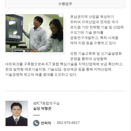
수행업무
호남권지역 산업을 육성하기
위하여 지역산업과 연계된 국가
로드맵 기반 전략형 기술 및 산업체
수요기반 기술 분야를
공동연구개발하고, 특허 시제품
제작 지원 등을 수행하고 있다.
또한 기술교류회 및 신기술설명회
운영을 통하여 상생협력
네트워크를 구축함으로써 ICT 융합 핵심기술을 지역산업체에 보급 확산하고,
현장 밀착형 애로기술지원, 기술상담, 정보제공 등을 통해 지역산업체
기술경쟁력 제고와 매출 증대를 도모하고 있다.
광ICT융합연구실
실장 박형준
062-970-6617
연락처