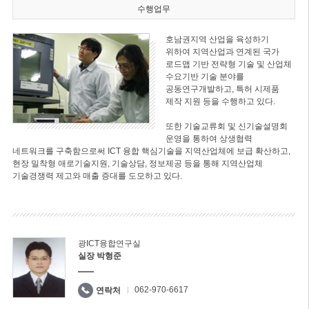
수행업무
호남권지역 산업을 육성하기
위하여 지역산업과 연계된 국가
로드맵 기반 전략형 기술 및 산업체
수요기반 기술 분야를
공동연구개발하고, 특허 시제품
제작 지원 등을 수행하고 있다.
또한 기술교류회 및 신기술설명회
운영을 통하여 상생협력
네트워크를 구축함으로써 ICT 융합 핵심기술을 지역산업체에 보급 확산하고,
현장 밀착형 애로기술지원, 기술상담, 정보제공 등을 통해 지역산업체
기술경쟁력 제고와 매출 증대를 도모하고 있다.
광ICT융합연구실
실장 박형준
062-970-6617
연락처