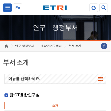
본문 바로가기
주요메뉴 바로가기
하단메뉴 바로가기
En
연구ㆍ행정부서
연구·행정부서
호남권연구센터
부서 소개
부서 소개
메뉴를 선택하세요.
광ICT융합연구실
소개