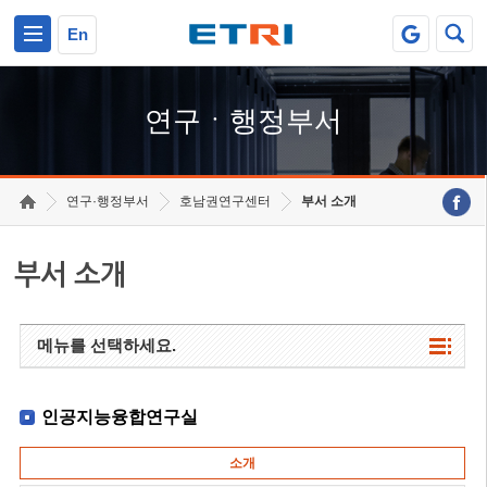
본문 바로가기
주요메뉴 바로가기
하단메뉴 바로가기
En
연구ㆍ행정부서
연구·행정부서
호남권연구센터
부서 소개
부서 소개
메뉴를 선택하세요.
인공지능융합연구실
소개