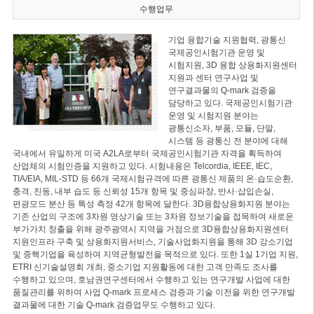
수행업무
기업 융합기술 지원협력, 광통신
국제공인시험기관 운영 및
시험지원, 3D 융합 상용화지원센터
지원과 센터 연구사업 및
연구결과물의 Q-mark 검증을
담당하고 있다. 국제공인시험기관
운영 및 시험지원 분야는
광통신소자, 부품, 모듈, 단말,
시스템 등 광통신 전 분야에 대해
국내에서 유일하게 미국 A2LA로부터 국제공인시험기관 자격을 획득하여
산업체의 시험인증을 지원하고 있다. 시험내용은 Telcordia, IEEE, IEC,
TIA/EIA, MIL-STD 등 66개 국제시험규격에 따른 광통신 제품의 온·습도순환,
충격, 진동, 내부 습도 등 신뢰성 15개 항목 및 중심파장, 반사·삽입손실,
편광모드 분산 등 특성 측정 42개 항목에 달한다. 3D융합상용화지원 분야는
기존 산업의 구조에 3차원 영상기술 또는 3차원 정보기술을 접목하여 새로운
부가가치 창출을 위해 광주광역시 지역을 거점으로 3D융합상용화지원센터
지원인프라 구축 및 상용화지원서비스, 기술사업화지원을 통해 3D 강소기업
및 중핵기업을 육성하여 지역균형발전을 목적으로 있다. 또한 1실 1기업 지원,
ETRI 신기술설명회 개최, 중소기업 지원활동에 대한 고객 만족도 조사를
수행하고 있으며, 호남권연구센터에서 수행하고 있는 연구개발 사업에 대한
품질관리를 위하여 사업 Q-mark 프로세스 검증과 기술 이전을 위한 연구개발
결과물에 대한 기술 Q-mark 검증업무도 수행하고 있다.