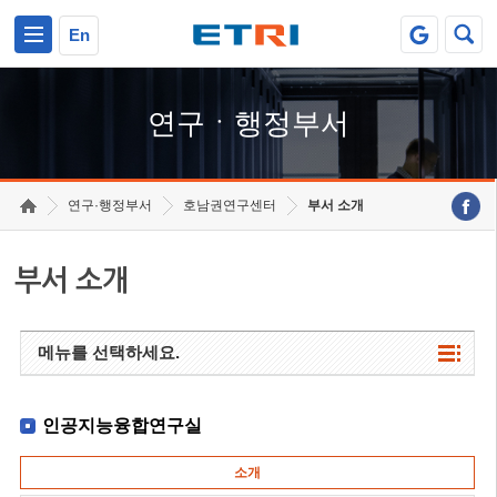
본문 바로가기
주요메뉴 바로가기
하단메뉴 바로가기
En
연구ㆍ행정부서
연구·행정부서
호남권연구센터
부서 소개
부서 소개
메뉴를 선택하세요.
인공지능융합연구실
소개