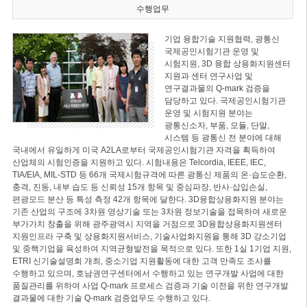
수행업무
기업 융합기술 지원협력, 광통신
국제공인시험기관 운영 및
시험지원, 3D 융합 상용화지원센터
지원과 센터 연구사업 및
연구결과물의 Q-mark 검증을
담당하고 있다. 국제공인시험기관
운영 및 시험지원 분야는
광통신소자, 부품, 모듈, 단말,
시스템 등 광통신 전 분야에 대해
국내에서 유일하게 미국 A2LA로부터 국제공인시험기관 자격을 획득하여
산업체의 시험인증을 지원하고 있다. 시험내용은 Telcordia, IEEE, IEC,
TIA/EIA, MIL-STD 등 66개 국제시험규격에 따른 광통신 제품의 온·습도순환,
충격, 진동, 내부 습도 등 신뢰성 15개 항목 및 중심파장, 반사·삽입손실,
편광모드 분산 등 특성 측정 42개 항목에 달한다. 3D융합상용화지원 분야는
기존 산업의 구조에 3차원 영상기술 또는 3차원 정보기술을 접목하여 새로운
부가가치 창출을 위해 광주광역시 지역을 거점으로 3D융합상용화지원센터
지원인프라 구축 및 상용화지원서비스, 기술사업화지원을 통해 3D 강소기업
및 중핵기업을 육성하여 지역균형발전을 목적으로 있다. 또한 1실 1기업 지원,
ETRI 신기술설명회 개최, 중소기업 지원활동에 대한 고객 만족도 조사를
수행하고 있으며, 호남권연구센터에서 수행하고 있는 연구개발 사업에 대한
품질관리를 위하여 사업 Q-mark 프로세스 검증과 기술 이전을 위한 연구개발
결과물에 대한 기술 Q-mark 검증업무도 수행하고 있다.