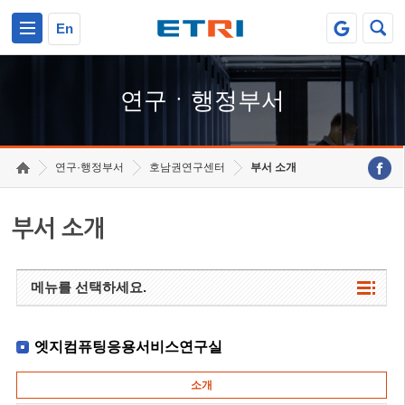
본문 바로가기
주요메뉴 바로가기
하단메뉴 바로가기
En
연구ㆍ행정부서
연구·행정부서
호남권연구센터
부서 소개
부서 소개
메뉴를 선택하세요.
엣지컴퓨팅응용서비스연구실
소개