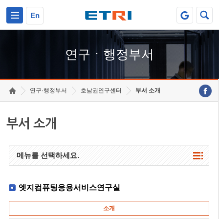
본문 바로가기
주요메뉴 바로가기
하단메뉴 바로가기
En
연구ㆍ행정부서
연구·행정부서
호남권연구센터
부서 소개
부서 소개
메뉴를 선택하세요.
엣지컴퓨팅응용서비스연구실
소개