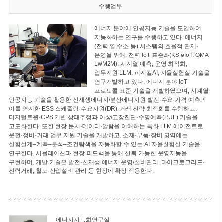
수행업무
에너지 분야에 인공지능 기술을 도입하여
지능화하는 연구를 수행하고 있다. 에너지
(전력,열,수소 등) 시스템의 효율적 관제·
운영을 위해, 전력 IoT 표준화(KS eIoT, OMA
LwM2M), 시계열 예측, 운영 최적화,
업무지원 LLM, 피지컬AI, 자율실험실 기술을
연구개발하고 있다. 에너지 분야 IoT
프로토콜 표준 기술을 개발하였으며, 시계열
인공지능 기술을 활용한 신재생에너지/분산에너지원 발전·수요·가격 예측과
이를 연계한 ESS 스케줄링·수요자원(DR)·거래 전략 최적화를 수행하고,
디지털트윈·CPS 기반 상태추정과 이상/고장진단·수명예측(RUL) 기술을
고도화한다. 또한 현장 문서·데이터·알람을 이해하는 특화 LLM 에이전트로
운전·정비·거래 업무 지원 기술을 개발하고, 소재·부품·장비 영역에는
실험설계–계측–분석–조건탐색을 자동화할 수 있는 AI 자율실험실 기술을
연구한다. 시뮬레이션과 현장 피드백을 통해 신뢰 가능한 운영지능을
구현하며, 개발 기술은 발전·신재생 에너지 운영/설비관리, 마이크로그리드·
전력거래, 철도·산업설비 관리 등 현장에 확장 적용한다.
에너지지능화연구실