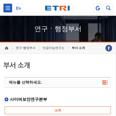
본문 바로가기
주요메뉴 바로가기
하단메뉴 바로가기
En
연구ㆍ행정부서
연구·행정부서
인공지능연구소
부서 소개
부서 소개
메뉴를 선택하세요.
사이버보안연구본부
소개