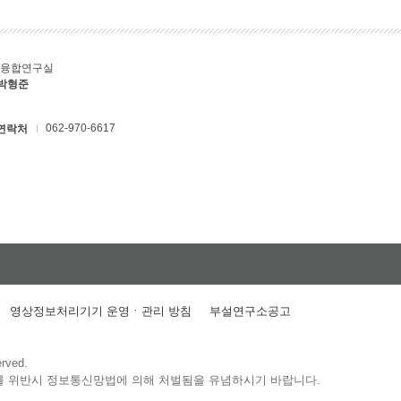
T융합연구실
 박형준
062-970-6617
연락처
영상정보처리기기 운영ㆍ관리 방침
부설연구소공고
erved.
를 위반시 정보통신망법에 의해 처벌됨을 유념하시기 바랍니다.