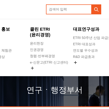
 홍보
클린 ETRI
대표연구성과
(윤리경영)
ETRI 50주년 산업 파
윤리헌장
ETRI 대표성과
인권경영
 체험관
연도별 우수성과
청렴·반부패경영
영상
R&D 파급효과
e-신문고(ETRI 신고센터)
지식공유플랫폼
공익신고
청렴포털 신고
고객의소리
연구ㆍ행정부서
수의계약 현황
부패징계 현황
감사결과공개