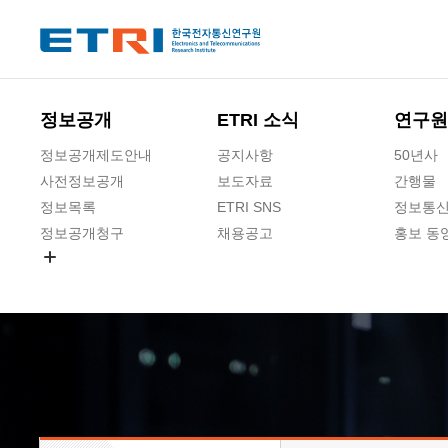
본문 바로가기
주요메뉴 바로가기
하단메뉴 바로가기
정보공개
ETRI 소식
연구원
정보공개제도안내
공지사항
50년사
사전정보공개
보도자료
간행물
정보목록
ETRI SNS
정보통신
정보공개청구
채용공고
홍보 동
경영공시
공공데이터개방
사업실명제