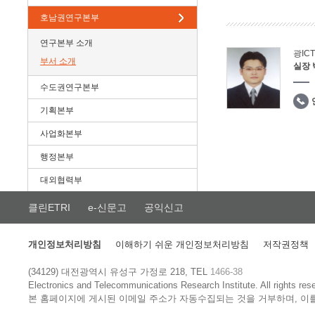
호남권연구본부
연구본부 소개
광IC
부서 소개
실장
수도권연구본부
기획본부
사업화본부
행정본부
대외협력부
클린ETRI
e-신문고
공익신고
개인정보처리방침
이해하기 쉬운 개인정보처리방침
저작권정책
(34129) 대전광역시 유성구 가정로 218, TEL
1466-38
Electronics and Telecommunications Research Institute.
All rights res
본 홈페이지에 게시된 이메일 주소가 자동수집되는 것을 거부하며, 이