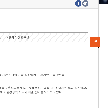
수도권연구본부
기획본부
사업화본부
행정본부
대외협력부
실
광패키징연구실
TOP
 기반 전략형 기술 및 산업체 수요기반 기술 분야를
를 구축함으로써 ICT 융합 핵심기술을 지역산업체에 보급 확산하고,
체 기술경쟁력 제고와 매출 증대를 도모하고 있다.