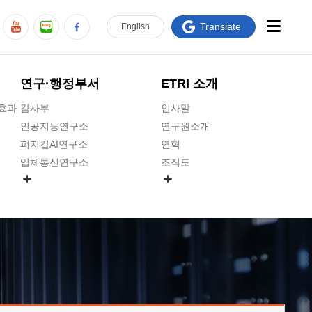
Translate
En
glish
연구·행정부서
ETRI 소개
급효과
감사부
인사말
인공지능연구소
연구원소개
피지컬AI연구소
연혁
입체통신연구소
조직도
공간미디어연구소
기타 공개정보
ADX융합연구소
원규 제·개정 예고
ICT전략연구소
연구원 고객헌장
인공지능안전연구소
ETRI CI
우주항공반도체전략연구단
주요업무연락처
대경권연구본부
찾아오시는길
호남권연구본부