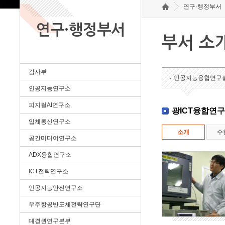
연구·행정부서
연구·행정부서
부서 소
감사부
인공지능융합연구
인공지능연구소
피지컬AI연구소
광ICT융합연
입체통신연구소
소개
수
공간미디어연구소
ADX융합연구소
ICT전략연구소
인공지능안전연구소
우주항공반도체전략연구단
대경권연구본부