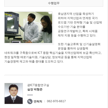
수행업무
호남권지역 산업을 육성하기
위하여 지역산업과 연계된 국가
로드맵 기반 전략형 기술 및 산업체
수요기반 기술 분야를
공동연구개발하고, 특허 시제품
제작 지원 등을 수행하고 있다.
또한 기술교류회 및 신기술설명회
운영을 통하여 상생협력
네트워크를 구축함으로써 ICT 융합 핵심기술을 지역산업체에 보급 확산하고,
현장 밀착형 애로기술지원, 기술상담, 정보제공 등을 통해 지역산업체
기술경쟁력 제고와 매출 증대를 도모하고 있다.
광ICT융합연구실
실장 박형준
062-970-6617
연락처