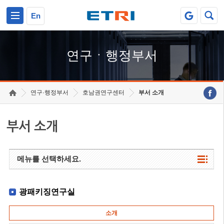
본문 바로가기
주요메뉴 바로가기
하단메뉴 바로가기
En
연구ㆍ행정부서
연구·행정부서
호남권연구센터
부서 소개
부서 소개
메뉴를 선택하세요.
광패키징연구실
소개