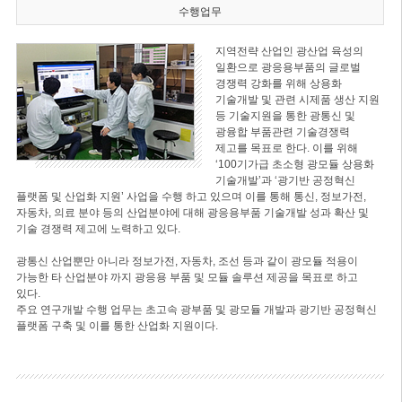
수행업무
지역전략 산업인 광산업 육성의
일환으로 광응용부품의 글로벌
경쟁력 강화를 위해 상용화
기술개발 및 관련 시제품 생산 지원
등 기술지원을 통한 광통신 및
광융합 부품관련 기술경쟁력
제고를 목표로 한다. 이를 위해
‘100기가급 초소형 광모듈 상용화
기술개발’과 ‘광기반 공정혁신
플랫폼 및 산업화 지원’ 사업을 수행 하고 있으며 이를 통해 통신, 정보가전,
자동차, 의료 분야 등의 산업분야에 대해 광응용부품 기술개발 성과 확산 및
기술 경쟁력 제고에 노력하고 있다.
광통신 산업뿐만 아니라 정보가전, 자동차, 조선 등과 같이 광모듈 적용이
가능한 타 산업분야 까지 광응용 부품 및 모듈 솔루션 제공을 목표로 하고
있다.
주요 연구개발 수행 업무는 초고속 광부품 및 광모듈 개발과 광기반 공정혁신
플랫폼 구축 및 이를 통한 산업화 지원이다.