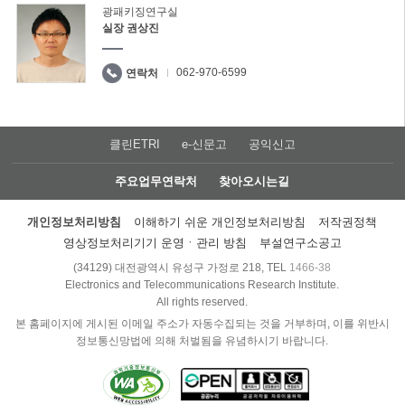
광패키징연구실
실장 권상진
062-970-6599
연락처
클린ETRI
e-신문고
공익신고
주요업무연락처
찾아오시는길
개인정보처리방침
이해하기 쉬운 개인정보처리방침
저작권정책
영상정보처리기기 운영ㆍ관리 방침
부설연구소공고
(34129) 대전광역시 유성구 가정로 218, TEL
1466-38
Electronics and Telecommunications Research Institute.
All rights reserved.
본 홈페이지에 게시된 이메일 주소가 자동수집되는 것을 거부하며, 이를 위반시
정보통신망법에 의해 처벌됨을 유념하시기 바랍니다.