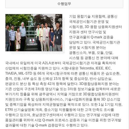
수행업무
기업 융합기술 지원협력, 광통신
국제공인시험기관 운영 및
시험지원, 3D 융합 상용화지원센터
지원과 센터 연구사업 및
연구결과물의 Q-mark 검증을
담당하고 있다. 국제공인시험기관
운영 및 시험지원 분야는
광통신소자, 부품, 모듈, 단말,
시스템 등 광통신 전 분야에 대해
국내에서 유일하게 미국 A2LA로부터 국제공인시험기관 자격을 획득하여
산업체의 시험인증을 지원하고 있다. 시험내용은 Telcordia, IEEE, IEC,
TIA/EIA, MIL-STD 등 66개 국제시험규격에 따른 광통신 제품의 온·습도순환,
충격, 진동, 내부 습도 등 신뢰성 15개 항목 및 중심파장, 반사·삽입손실,
편광모드 분산 등 특성 측정 42개 항목에 달한다. 3D융합상용화지원 분야는
기존 산업의 구조에 3차원 영상기술 또는 3차원 정보기술을 접목하여 새로운
부가가치 창출을 위해 광주광역시 지역을 거점으로 3D융합상용화지원센터
지원인프라 구축 및 상용화지원서비스, 기술사업화지원을 통해 3D 강소기업
및 중핵기업을 육성하여 지역균형발전을 목적으로 있다. 또한 1실 1기업 지원,
ETRI 신기술설명회 개최, 중소기업 지원활동에 대한 고객 만족도 조사를
수행하고 있으며, 호남권연구센터에서 수행하고 있는 연구개발 사업에 대한
품질관리를 위하여 사업 Q-mark 프로세스 검증과 기술 이전을 위한 연구개발
결과물에 대한 기술 Q-mark 검증업무도 수행하고 있다.