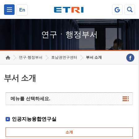
본문 바로가기
주요메뉴 바로가기
하단메뉴 바로가기
En
연구ㆍ행정부서
연구·행정부서
호남권연구센터
부서 소개
부서 소개
메뉴를 선택하세요.
인공지능융합연구실
소개