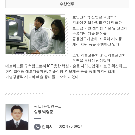
수행업무
호남권지역 산업을 육성하기
위하여 지역산업과 연계된 국가
로드맵 기반 전략형 기술 및 산업체
수요기반 기술 분야를
공동연구개발하고, 특허 시제품
제작 지원 등을 수행하고 있다.
또한 기술교류회 및 신기술설명회
운영을 통하여 상생협력
네트워크를 구축함으로써 ICT 융합 핵심기술을 지역산업체에 보급 확산하고,
현장 밀착형 애로기술지원, 기술상담, 정보제공 등을 통해 지역산업체
기술경쟁력 제고와 매출 증대를 도모하고 있다.
광ICT융합연구실
실장 박형준
062-970-6617
연락처