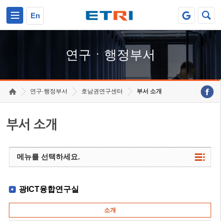
본문 바로가기
주요메뉴 바로가기
하단메뉴 바로가기
En
연구ㆍ행정부서
연구·행정부서
호남권연구센터
부서 소개
부서 소개
메뉴를 선택하세요.
광ICT융합연구실
소개