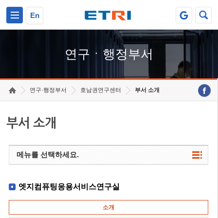
본문 바로가기
주요메뉴 바로가기
하단메뉴 바로가기
En
연구ㆍ행정부서
연구·행정부서
호남권연구센터
부서 소개
부서 소개
메뉴를 선택하세요.
엣지컴퓨팅응용서비스연구실
소개